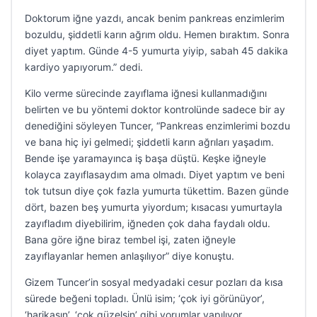
Doktorum iğne yazdı, ancak benim pankreas enzimlerim
bozuldu, şiddetli karın ağrım oldu. Hemen bıraktım. Sonra
diyet yaptım. Günde 4-5 yumurta yiyip, sabah 45 dakika
kardiyo yapıyorum.” dedi.
Kilo verme sürecinde zayıflama iğnesi kullanmadığını
belirten ve bu yöntemi doktor kontrolünde sadece bir ay
denediğini söyleyen Tuncer, “Pankreas enzimlerimi bozdu
ve bana hiç iyi gelmedi; şiddetli karın ağrıları yaşadım.
Bende işe yaramayınca iş başa düştü. Keşke iğneyle
kolayca zayıflasaydım ama olmadı. Diyet yaptım ve beni
tok tutsun diye çok fazla yumurta tükettim. Bazen günde
dört, bazen beş yumurta yiyordum; kısacası yumurtayla
zayıfladım diyebilirim, iğneden çok daha faydalı oldu.
Bana göre iğne biraz tembel işi, zaten iğneyle
zayıflayanlar hemen anlaşılıyor” diye konuştu.
Gizem Tuncer’in sosyal medyadaki cesur pozları da kısa
sürede beğeni topladı. Ünlü isim; ‘çok iyi görünüyor’,
‘harikasın’, ‘çok güzelsin’ gibi yorumlar yapılıyor.