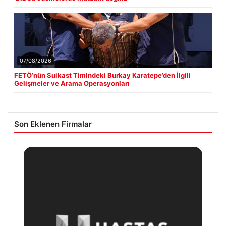
07/08/2026
FETÖ’nün Suikast Timindeki Burkay Karatepe’den İlgili
Gelişmeler ve Arama Operasyonları
Son Eklenen Firmalar