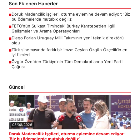
Son Eklenen Haberler
Doruk Madencilik işçileri, oturma eylemine devam ediyor: ‘Biz
■
bu ödemelerde mutabık değiliz’
FETÖ’nün Suikast Timindeki Burkay Karatepe’den İlgili
■
Gelişmeler ve Arama Operasyonları
Diego Forlan Uruguay Milli Takımı’nın yeni teknik direktörü
■
oldu
Türk sinemasında farklı bir imza: Ceylan Özgün Özçelik’in en
■
iyi filmleri
Özgür Özel’den Türkiye’nin Tüm Demokratlarına Yeni Parti
■
Çağrısı
Güncel
08/08/2026
Doruk Madencilik işçileri, oturma eylemine devam ediyor:
‘Biz bu ödemelerde mutabık değiliz’