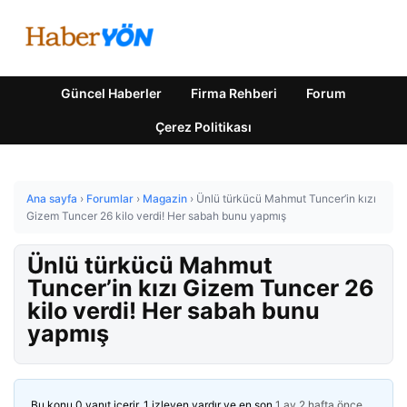
Güncel Haberler
Firma Rehberi
Forum
Çerez Politikası
Ana sayfa
›
Forumlar
›
Magazin
›
Ünlü türkücü Mahmut Tuncer’in kızı
Gizem Tuncer 26 kilo verdi! Her sabah bunu yapmış
Ünlü türkücü Mahmut
Tuncer’in kızı Gizem Tuncer 26
kilo verdi! Her sabah bunu
yapmış
Bu konu 0 yanıt içerir, 1 izleyen vardır ve en son
1 ay 2 hafta önce