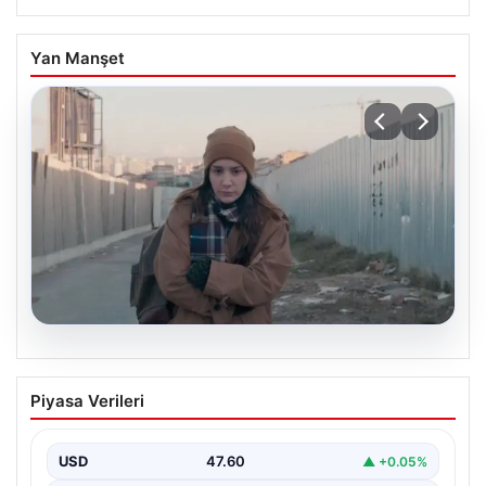
Yan Manşet
05.08.2026
Türk sinemasında farklı bir imza: Ceylan
Piyasa Verileri
Özgün Özçelik’in en iyi filmleri
USD
47.60
▲ +0.05%