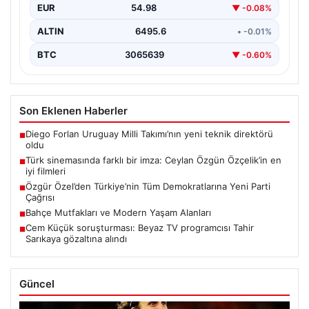
EUR
54.98
▼ -0.08%
ALTIN
6495.6
• -0.01%
BTC
3065639
▼ -0.60%
Son Eklenen Haberler
Diego Forlan Uruguay Milli Takımı’nın yeni teknik direktörü
■
oldu
Türk sinemasında farklı bir imza: Ceylan Özgün Özçelik’in en
■
iyi filmleri
Özgür Özel’den Türkiye’nin Tüm Demokratlarına Yeni Parti
■
Çağrısı
Bahçe Mutfakları ve Modern Yaşam Alanları
■
Cem Küçük soruşturması: Beyaz TV programcısı Tahir
■
Sarıkaya gözaltına alındı
Güncel