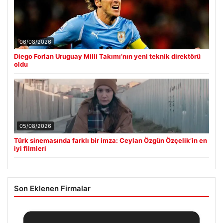
06/08/2026
Diego Forlan Uruguay Milli Takımı’nın yeni teknik direktörü
oldu
05/08/2026
Türk sinemasında farklı bir imza: Ceylan Özgün Özçelik’in en
iyi filmleri
Son Eklenen Firmalar