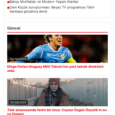
Bahçe Mutfakları ve Modern Yaşam Alanları
■
Cem Küçük soruşturması: Beyaz TV programcısı Tahir
■
Sarıkaya gözaltına alındı
Güncel
06/08/2026
Diego Forlan Uruguay Milli Takımı’nın yeni teknik direktörü
oldu
05/08/2026
Türk sinemasında farklı bir imza: Ceylan Özgün Özçelik’in en
iyi filmleri