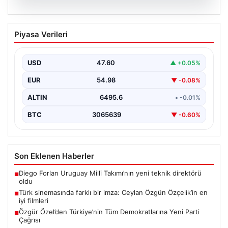
05.08.2026
Türk sinemasında farklı bir imza: Ceylan
Piyasa Verileri
Özgün Özçelik’in en iyi filmleri
USD
47.60
▲ +0.05%
EUR
54.98
▼ -0.08%
ALTIN
6495.6
• -0.01%
BTC
3065639
▼ -0.60%
Son Eklenen Haberler
Diego Forlan Uruguay Milli Takımı’nın yeni teknik direktörü
■
oldu
Türk sinemasında farklı bir imza: Ceylan Özgün Özçelik’in en
■
iyi filmleri
Özgür Özel’den Türkiye’nin Tüm Demokratlarına Yeni Parti
■
Çağrısı