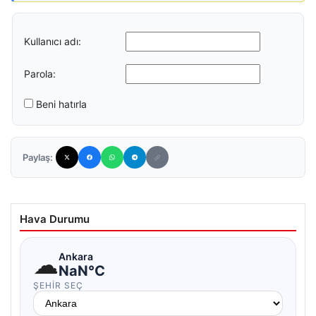
Kullanıcı adı:
Parola:
Beni hatırla
Paylaş:
Hava Durumu
☁
Ankara
NaN°C
ŞEHIR SEÇ