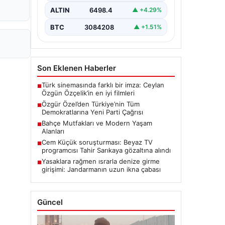
gerçekleştirdiği ilk grup
ALTIN
6498.4
▲ +4.29%
toplantısında önemli açıklamalarda…
BTC
3084208
▲ +1.51%
Son Eklenen Haberler
Türk sinemasında farklı bir imza: Ceylan
■
Özgün Özçelik’in en iyi filmleri
Özgür Özel’den Türkiye’nin Tüm
■
Demokratlarına Yeni Parti Çağrısı
Bahçe Mutfakları ve Modern Yaşam
■
Alanları
Cem Küçük soruşturması: Beyaz TV
■
programcısı Tahir Sarıkaya gözaltına alındı
Yasaklara rağmen ısrarla denize girme
■
girişimi: Jandarmanın uzun ikna çabası
Güncel