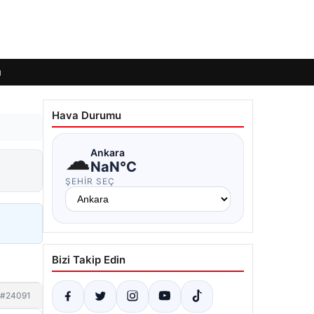
ı
Hava Durumu
☁
Ankara
NaN°C
ŞEHIR SEÇ
Bizi Takip Edin
#24091