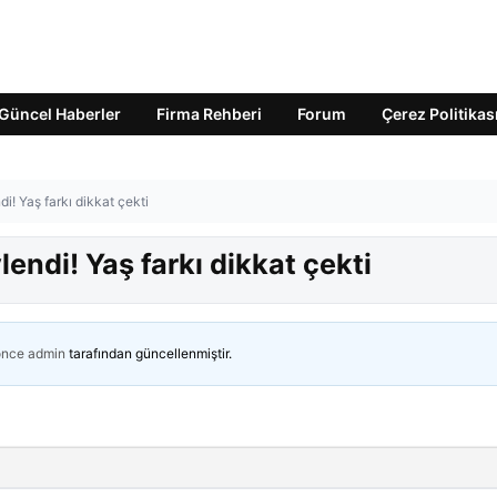
Güncel Haberler
Firma Rehberi
Forum
Çerez Politikas
i! Yaş farkı dikkat çekti
endi! Yaş farkı dikkat çekti
önce
admin
tarafından güncellenmiştir.