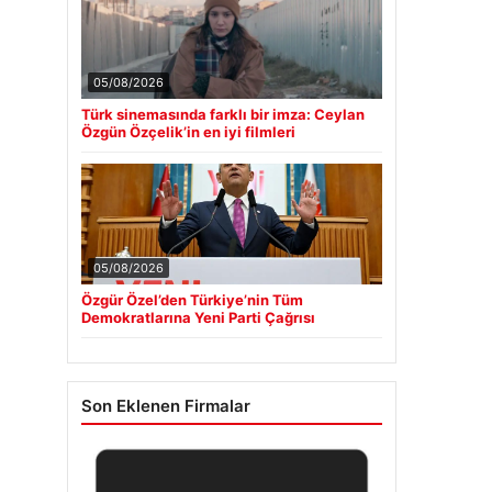
05/08/2026
Türk sinemasında farklı bir imza: Ceylan
Özgün Özçelik’in en iyi filmleri
05/08/2026
Özgür Özel’den Türkiye’nin Tüm
Demokratlarına Yeni Parti Çağrısı
Son Eklenen Firmalar