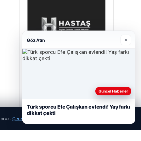
×
Göz Atın
Hastaş Beton
26/05/2026
Güncel Haberler
Türk sporcu Efe Çalışkan evlendi! Yaş farkı
dikkat çekti
ıyoruz.
Çerez Politikamız
Reddet
Kabul Et