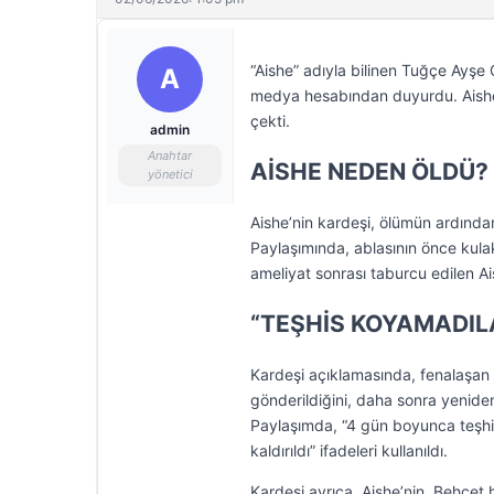
“Aishe” adıyla bilinen Tuğçe Ayşe Gü
A
medya hesabından duyurdu. Aishe’n
çekti.
admin
Anahtar
AİSHE NEDEN ÖLDÜ?
yönetici
Aishe’nin kardeşi, ölümün ardından
Paylaşımında, ablasının önce kulak
ameliyat sonrası taburcu edilen Ai
“TEŞHİS KOYAMADIL
Kardeşi açıklamasında, fenalaşan 
gönderildiğini, daha sonra yeniden
Paylaşımda, “4 gün boyunca teşh
kaldırıldı” ifadeleri kullanıldı.
Kardeşi ayrıca, Aishe’nin, Behçet h