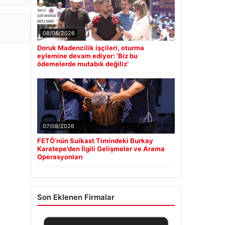
08/08/2026
Doruk Madencilik işçileri, oturma
eylemine devam ediyor: ‘Biz bu
ödemelerde mutabık değiliz’
07/08/2026
FETÖ’nün Suikast Timindeki Burkay
Karatepe’den İlgili Gelişmeler ve Arama
Operasyonları
Son Eklenen Firmalar