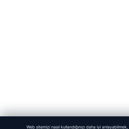
Web sitemizi nasıl kullandığınızı daha iyi anlayabilmek,
© 2026 Haber Yön