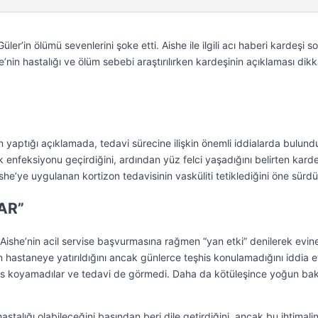
ler’in ölümü sevenlerini şoke etti. Aishe ile ilgili acı haberi kardeşi s
in hastalığı ve ölüm sebebi araştırılırken kardeşinin açıklaması dikk
 yaptığı açıklamada, tedavi sürecine ilişkin önemli iddialarda bulund
 enfeksiyonu geçirdiğini, ardından yüz felci yaşadığını belirten karde
she’ye uygulanan kortizon tedavisinin vasküliti tetiklediğini öne sürdü
AR”
Aishe’nin acil servise başvurmasına rağmen “yan etki” denilerek evin
 hastaneye yatırıldığını ancak günlerce teşhis konulamadığını iddia et
is koyamadılar ve tedavi de görmedi. Daha da kötüleşince yoğun ba
astalığı olabileceğini başından beri dile getirdiğini, ancak bu ihtimali