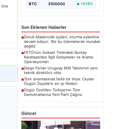
suikast planında yer…
BTC
3100000
▲ +0.18%
u öne
Son Eklenen Haberler
Doruk Madencilik işçileri, oturma eylemine
■
devam ediyor: ‘Biz bu ödemelerde mutabık
değiliz’
FETÖ’nün Suikast Timindeki Burkay
■
Karatepe’den İlgili Gelişmeler ve Arama
Operasyonları
Diego Forlan Uruguay Milli Takımı’nın yeni
■
teknik direktörü oldu
Türk sinemasında farklı bir imza: Ceylan
■
Özgün Özçelik’in en iyi filmleri
Özgür Özel’den Türkiye’nin Tüm
■
Demokratlarına Yeni Parti Çağrısı
Güncel