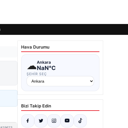
ı
Hava Durumu
☁
Ankara
NaN°C
ŞEHIR SEÇ
Bizi Takip Edin
#19623