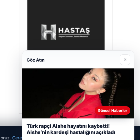
×
Göz Atın
Hastaş Beton
26/05/2026
Güncel Haberler
Türk rapçi Aishe hayatını kaybetti!
Aishe’nin kardeşi hastalığını açıkladı
ıyoruz.
Çerez Politikamız
Reddet
Kabul Et