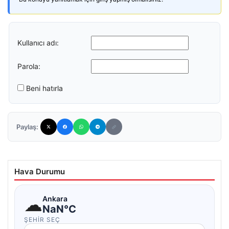
Kullanıcı adı:
Parola:
Beni hatırla
Paylaş:
Hava Durumu
☁
Ankara
NaN°C
ŞEHIR SEÇ