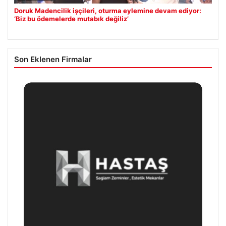
Doruk Madencilik işçileri, oturma eylemine devam ediyor:
‘Biz bu ödemelerde mutabık değiliz’
Son Eklenen Firmalar