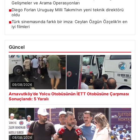
Gelişmeler ve Arama Operasyonları
Diego Forlan Uruguay Milli Takımı’nın yeni teknik direktörü
■
oldu
Türk sinemasında farklı bir imza: Ceylan Özgün Özçelik’in en
■
iyi filmleri
Güncel
09/08/2026
Arnavutköy’de Yolcu Otobüsünün İETT Otobüsüne Çarpması
Sonuçlandı: 5 Yaralı
08/08/2026