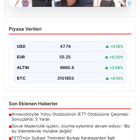
08.08.2026
Doruk Madencilik işçileri, oturma
Piyasa Verileri
eylemine devam ediyor: ‘Biz bu
ödemelerde mutabık değiliz’
USD
47.74
▲ +0.18%
{"title": "Doruk Madencilik İşçileri Oturma Eylemine
Devam Ediyor: Hak Talepleri Gündemde", "content":
EUR
55.25
▲ +0.32%
"Eskişehir’de faaliyet…
ALTIN
6660.6
▲ +2.59%
BTC
3101853
▲ +0.10%
Son Eklenen Haberler
Arnavutköy’de Yolcu Otobüsünün İETT Otobüsüne Çarpması
■
Sonuçlandı: 5 Yaralı
Doruk Madencilik işçileri, oturma eylemine devam ediyor: ‘Biz
■
bu ödemelerde mutabık değiliz’
FETÖ’nün Suikast Timindeki Burkay Karatepe’den İlgili
■