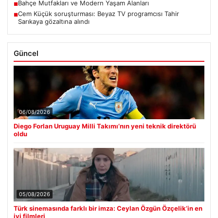
Bahçe Mutfakları ve Modern Yaşam Alanları
■
Cem Küçük soruşturması: Beyaz TV programcısı Tahir
■
Sarıkaya gözaltına alındı
Güncel
06/08/2026
Diego Forlan Uruguay Milli Takımı’nın yeni teknik direktörü
oldu
05/08/2026
Türk sinemasında farklı bir imza: Ceylan Özgün Özçelik’in en
iyi filmleri