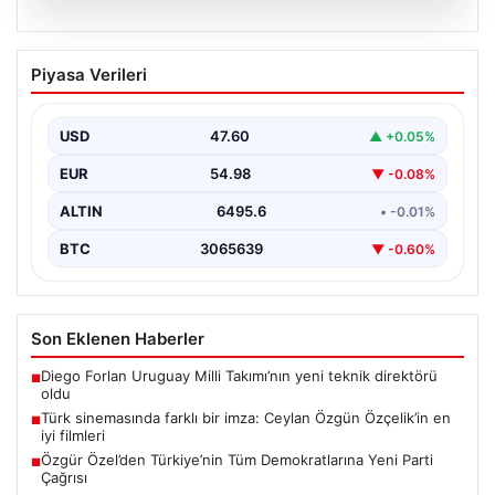
05.08.2026
Türk sinemasında farklı bir imza: Ceylan
Piyasa Verileri
Özgün Özçelik’in en iyi filmleri
USD
47.60
▲ +0.05%
EUR
54.98
▼ -0.08%
ALTIN
6495.6
• -0.01%
BTC
3065639
▼ -0.60%
Son Eklenen Haberler
Diego Forlan Uruguay Milli Takımı’nın yeni teknik direktörü
■
oldu
Türk sinemasında farklı bir imza: Ceylan Özgün Özçelik’in en
■
iyi filmleri
Özgür Özel’den Türkiye’nin Tüm Demokratlarına Yeni Parti
■
Çağrısı