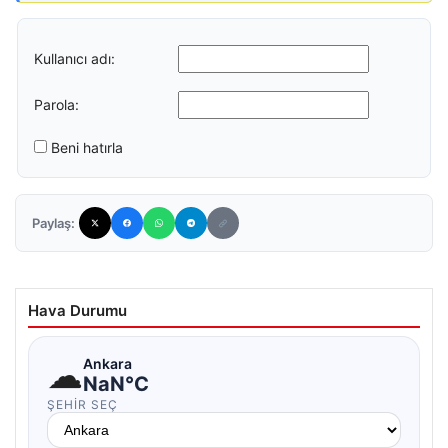
Kullanıcı adı:
Parola:
Beni hatırla
Paylaş:
Hava Durumu
☁
Ankara
NaN°C
ŞEHIR SEÇ