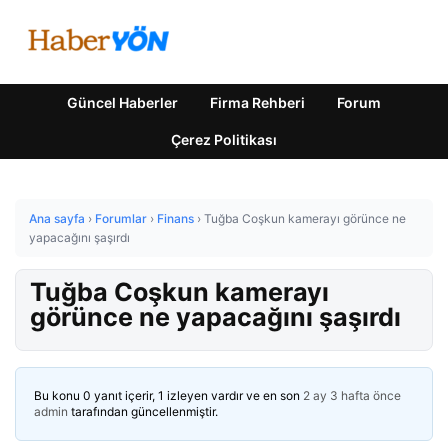
Güncel Haberler
Firma Rehberi
Forum
Çerez Politikası
Ana sayfa
›
Forumlar
›
Finans
›
Tuğba Coşkun kamerayı görünce ne
yapacağını şaşırdı
Tuğba Coşkun kamerayı
görünce ne yapacağını şaşırdı
Bu konu 0 yanıt içerir, 1 izleyen vardır ve en son
2 ay 3 hafta önce
admin
tarafından güncellenmiştir.