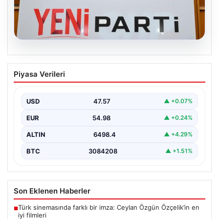
05.08.2026
Özgür Özel’den Türkiye’nin Tüm
Piyasa Verileri
Demokratlarına Yeni Parti Çağrısı
Yeni Parti Genel Başkanı Özgür Özel, partisinin
Meclis'te gerçekleştirdiği ilk grup toplantısında önemli
USD
47.57
▲ +0.07%
açıklamalarda…
EUR
54.98
▲ +0.24%
ALTIN
6498.4
▲ +4.29%
BTC
3084208
▲ +1.51%
Son Eklenen Haberler
Türk sinemasında farklı bir imza: Ceylan Özgün Özçelik’in en
■
iyi filmleri