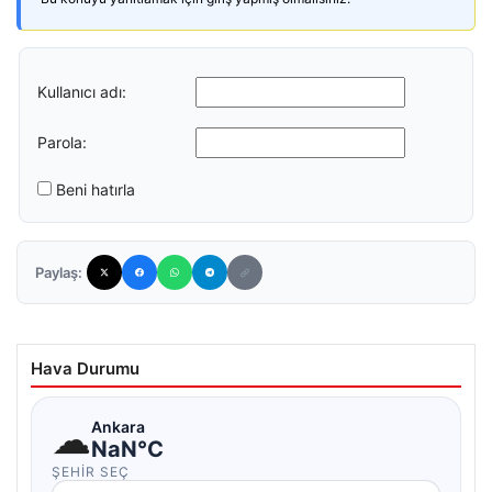
Kullanıcı adı:
Parola:
Beni hatırla
Paylaş:
Hava Durumu
☁
Ankara
NaN°C
ŞEHIR SEÇ