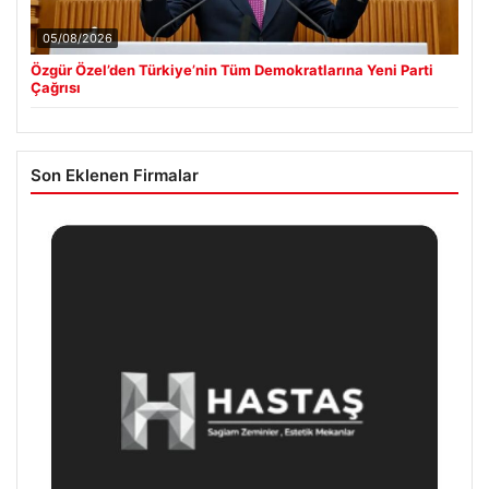
05/08/2026
Özgür Özel’den Türkiye’nin Tüm Demokratlarına Yeni Parti
Çağrısı
Son Eklenen Firmalar