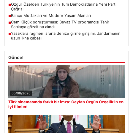
Özgür Özel’den Türkiye’nin Tüm Demokratlarına Yeni Parti
■
Çağrısı
Bahçe Mutfakları ve Modern Yaşam Alanları
■
Cem Küçük soruşturması: Beyaz TV programcısı Tahir
■
Sarıkaya gözaltına alındı
Yasaklara rağmen ısrarla denize girme girişimi: Jandarmanın
■
uzun ikna çabası
Güncel
05/08/2026
Türk sinemasında farklı bir imza: Ceylan Özgün Özçelik’in en
iyi filmleri