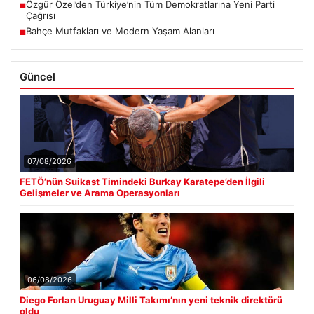
Özgür Özel’den Türkiye’nin Tüm Demokratlarına Yeni Parti
■
Çağrısı
Bahçe Mutfakları ve Modern Yaşam Alanları
■
Güncel
07/08/2026
FETÖ’nün Suikast Timindeki Burkay Karatepe’den İlgili
Gelişmeler ve Arama Operasyonları
06/08/2026
Diego Forlan Uruguay Milli Takımı’nın yeni teknik direktörü
oldu