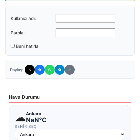
Kullanıcı adı:
Parola:
Beni hatırla
Paylaş:
Hava Durumu
☁
Ankara
NaN°C
ŞEHIR SEÇ