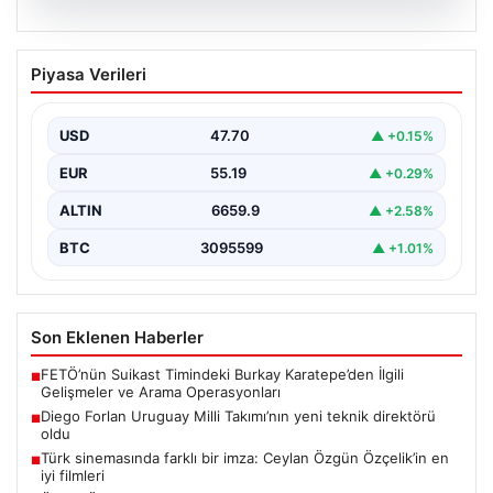
06.08.2026
Diego Forlan Uruguay Milli Takımı’nın
Piyasa Verileri
yeni teknik direktörü oldu
USD
47.70
▲ +0.15%
EUR
55.19
▲ +0.29%
ALTIN
6659.9
▲ +2.58%
BTC
3095599
▲ +1.01%
Son Eklenen Haberler
FETÖ’nün Suikast Timindeki Burkay Karatepe’den İlgili
■
Gelişmeler ve Arama Operasyonları
Diego Forlan Uruguay Milli Takımı’nın yeni teknik direktörü
■
oldu
Türk sinemasında farklı bir imza: Ceylan Özgün Özçelik’in en
■
iyi filmleri