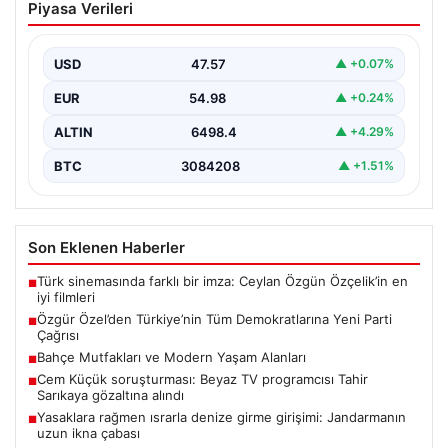
Piyasa Verileri
Demokratlarına Yeni Parti Çağrısı
Yeni Parti Genel Başkanı Özgür Özel, partisinin
Meclis'te gerçekleştirdiği ilk grup toplantısında önemli
USD
47.57
▲ +0.07%
açıklamalarda…
EUR
54.98
▲ +0.24%
ALTIN
6498.4
▲ +4.29%
BTC
3084208
▲ +1.51%
Son Eklenen Haberler
Türk sinemasında farklı bir imza: Ceylan Özgün Özçelik’in en
■
iyi filmleri
Özgür Özel’den Türkiye’nin Tüm Demokratlarına Yeni Parti
■
Çağrısı
Bahçe Mutfakları ve Modern Yaşam Alanları
■
Cem Küçük soruşturması: Beyaz TV programcısı Tahir
■
Sarıkaya gözaltına alındı
Yasaklara rağmen ısrarla denize girme girişimi: Jandarmanın
■
uzun ikna çabası