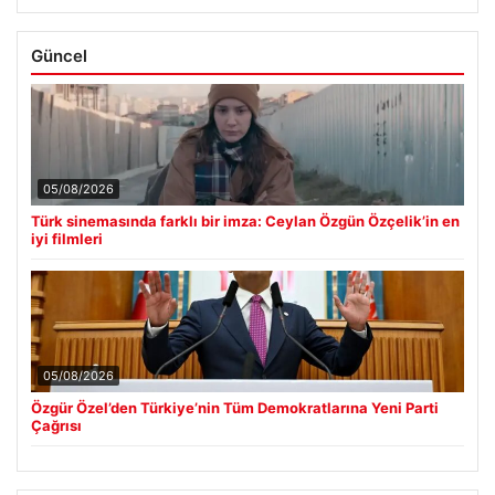
Güncel
05/08/2026
Türk sinemasında farklı bir imza: Ceylan Özgün Özçelik’in en
iyi filmleri
05/08/2026
Özgür Özel’den Türkiye’nin Tüm Demokratlarına Yeni Parti
Çağrısı