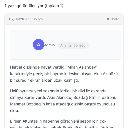
1 yazı görüntüleniyor (toplam 1)
02/06/2026: 1:05 pm
#19587
A
admin
Anahtar yönetici
Hercai dizisinde hayat verdiği ‘Miran Aslanbey’
karakteriyle geniş bir hayran kitlesine ulaşan Akın Akınözü
bir süredir ekranlardan uzak kalmıştı.
Ünlü oyuncu yeni sezonda iddialı bir dizi ile ekranda
olmaya karar verdi. Akın Akınözü, Bozdağ Film’in patronu
Mehmet Bozdağ’ın imza atacağı dizinin başrol oyuncusu
oldu.
Birsen Altuntaş’ın haberine göre; yeni sezon için çok
sayıda teklif alan başarılı aktör Akınözü, tercihini “Aşk ve