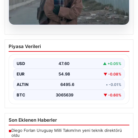
05.08.2026
Türk sinemasında farklı bir imza: Ceylan
Piyasa Verileri
Özgün Özçelik’in en iyi filmleri
USD
47.60
▲ +0.05%
EUR
54.98
▼ -0.08%
ALTIN
6495.6
• -0.01%
BTC
3065639
▼ -0.60%
Son Eklenen Haberler
Diego Forlan Uruguay Milli Takımı’nın yeni teknik direktörü
■
oldu