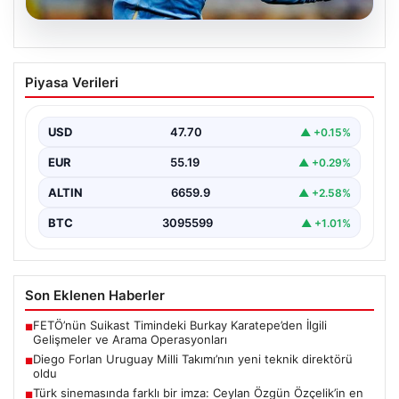
06.08.2026
Diego Forlan Uruguay Milli Takımı’nın
Piyasa Verileri
yeni teknik direktörü oldu
USD
47.70
▲ +0.15%
EUR
55.19
▲ +0.29%
ALTIN
6659.9
▲ +2.58%
BTC
3095599
▲ +1.01%
Son Eklenen Haberler
FETÖ’nün Suikast Timindeki Burkay Karatepe’den İlgili
■
Gelişmeler ve Arama Operasyonları
Diego Forlan Uruguay Milli Takımı’nın yeni teknik direktörü
■
oldu
Türk sinemasında farklı bir imza: Ceylan Özgün Özçelik’in en
■