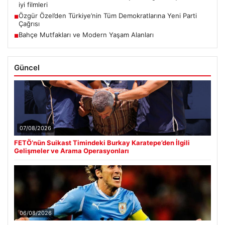
iyi filmleri
Özgür Özel’den Türkiye’nin Tüm Demokratlarına Yeni Parti
■
Çağrısı
Bahçe Mutfakları ve Modern Yaşam Alanları
■
Güncel
07/08/2026
FETÖ’nün Suikast Timindeki Burkay Karatepe’den İlgili
Gelişmeler ve Arama Operasyonları
06/08/2026