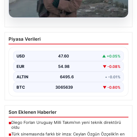
05.08.2026
Türk sinemasında farklı bir imza: Ceylan
Piyasa Verileri
Özgün Özçelik’in en iyi filmleri
USD
47.60
▲ +0.05%
EUR
54.98
▼ -0.08%
ALTIN
6495.6
• -0.01%
BTC
3065639
▼ -0.60%
Son Eklenen Haberler
Diego Forlan Uruguay Milli Takımı’nın yeni teknik direktörü
■
oldu
Türk sinemasında farklı bir imza: Ceylan Özgün Özçelik’in en
■