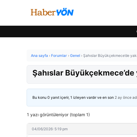
Ana sayfa
›
Forumlar
›
Genel
›
Şahıslar Büyükçekmece’de yak
Şahıslar Büyükçekmece’de 
Bu konu 0 yanıt içerir, 1 izleyen vardır ve en son
2 ay önce
ad
1 yazı görüntüleniyor (toplam 1)
04/06/2026: 5:19 pm