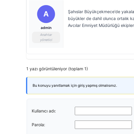
Şahıslar Büyükçekmece’de yakalan
A
büyükler de dahil olunca ortalık ka
Avcılar Emniyet Müdürlüğü ekipler
admin
Anahtar
yönetici
1 yazı görüntüleniyor (toplam 1)
Bu konuyu yanıtlamak için giriş yapmış olmalısınız.
Kullanıcı adı:
Parola: