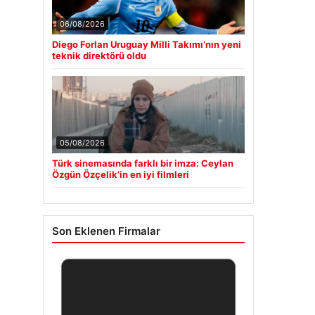
06/08/2026
Diego Forlan Uruguay Milli Takımı’nın yeni
teknik direktörü oldu
05/08/2026
Türk sinemasında farklı bir imza: Ceylan
Özgün Özçelik’in en iyi filmleri
Son Eklenen Firmalar