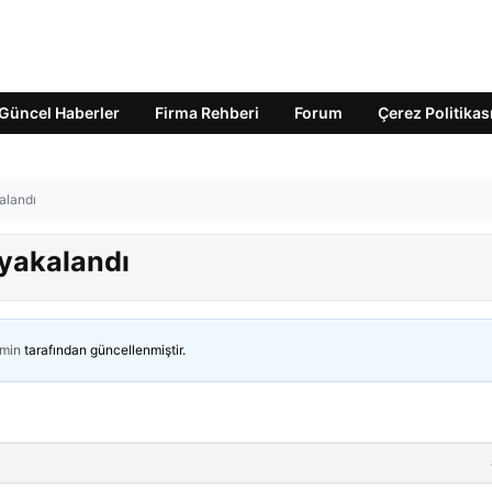
Güncel Haberler
Firma Rehberi
Forum
Çerez Politikas
alandı
yakalandı
min
tarafından güncellenmiştir.