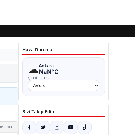
ı
Hava Durumu
☁
Ankara
NaN°C
ŞEHIR SEÇ
Bizi Takip Edin
#20086