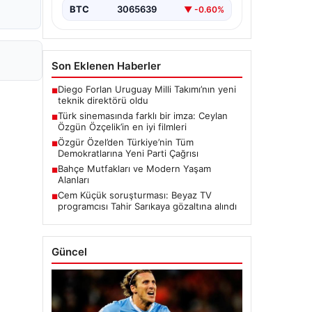
BTC
3065639
▼ -0.60%
Son Eklenen Haberler
Diego Forlan Uruguay Milli Takımı’nın yeni
■
teknik direktörü oldu
Türk sinemasında farklı bir imza: Ceylan
■
Özgün Özçelik’in en iyi filmleri
Özgür Özel’den Türkiye’nin Tüm
■
Demokratlarına Yeni Parti Çağrısı
Bahçe Mutfakları ve Modern Yaşam
■
Alanları
Cem Küçük soruşturması: Beyaz TV
■
programcısı Tahir Sarıkaya gözaltına alındı
Güncel