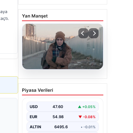
maya
Yan Manşet
açtı.
05.08.2026
Türk sinemasında farklı bir
Piyasa Verileri
imza: Ceylan Özgün
Özçelik’in en iyi filmleri
USD
47.60
▲ +0.05%
EUR
54.98
▼ -0.08%
ALTIN
6495.6
• -0.01%