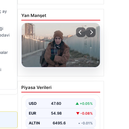
ç ay
Yan Manşet
ği
tedavi
malar
i
05.08.2026
Türk sinemasında farklı bir
Piyasa Verileri
imza: Ceylan Özgün
Özçelik’in en iyi filmleri
USD
47.60
▲ +0.05%
EUR
54.98
▼ -0.08%
ALTIN
6495.6
• -0.01%