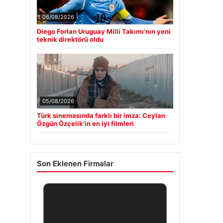
06/08/2026
Diego Forlan Uruguay Milli Takımı’nın yeni
teknik direktörü oldu
05/08/2026
Türk sinemasında farklı bir imza: Ceylan
Özgün Özçelik’in en iyi filmleri
Son Eklenen Firmalar