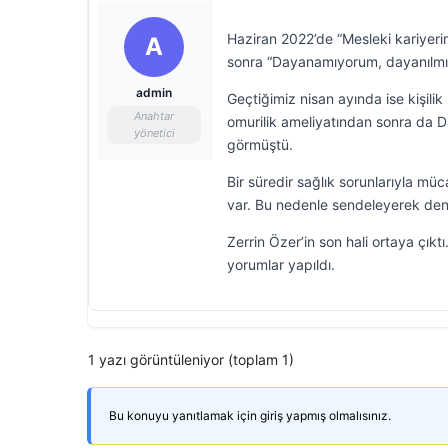
Haziran 2022’de “Mesleki kariyeri
A
sonra “Dayanamıyorum, dayanılmıyo
admin
Geçtiğimiz nisan ayında ise kişilik
Anahtar
omurilik ameliyatından sonra da Da
yönetici
görmüştü.
Bir süredir sağlık sorunlarıyla m
var. Bu nedenle sendeleyerek den
Zerrin Özer’in son hali ortaya çık
yorumlar yapıldı.
1 yazı görüntüleniyor (toplam 1)
Bu konuyu yanıtlamak için giriş yapmış olmalısınız.