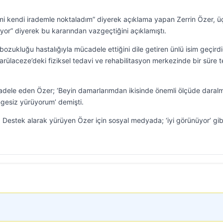
mi kendi irademle noktaladım” diyerek açıklama yapan Zerrin Özer, ü
r” diyerek bu kararından vazgeçtiğini açıklamıştı.
 bozukluğu hastalığıyla mücadele ettiğini dile getiren ünlü isim geçirdi
rülaceze’deki fiziksel tedavi ve rehabilitasyon merkezinde bir süre 
ücadele eden Özer; ‘Beyin damarlarımdan ikisinde önemli ölçüde daral
gesiz yürüyorum’ demişti.
tı. Destek alarak yürüyen Özer için sosyal medyada; ‘iyi görünüyor’ gib