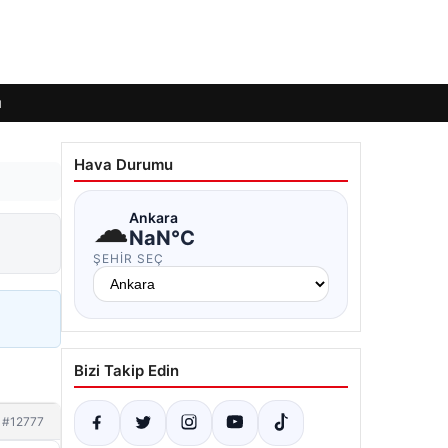
ı
Hava Durumu
☁
Ankara
NaN°C
ŞEHIR SEÇ
Bizi Takip Edin
#12777