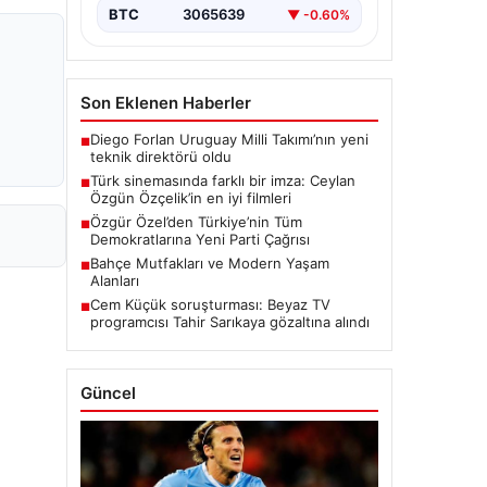
BTC
3065639
▼ -0.60%
Son Eklenen Haberler
Diego Forlan Uruguay Milli Takımı’nın yeni
■
teknik direktörü oldu
Türk sinemasında farklı bir imza: Ceylan
■
Özgün Özçelik’in en iyi filmleri
Özgür Özel’den Türkiye’nin Tüm
■
Demokratlarına Yeni Parti Çağrısı
Bahçe Mutfakları ve Modern Yaşam
■
Alanları
Cem Küçük soruşturması: Beyaz TV
■
programcısı Tahir Sarıkaya gözaltına alındı
Güncel