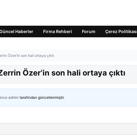
Güncel Haberler
Firma Rehberi
Forum
Çerez Politikas
rrin Özer’in son hali ortaya çıktı
errin Özer’in son hali ortaya çıktı
 önce
admin
tarafından güncellenmiştir.