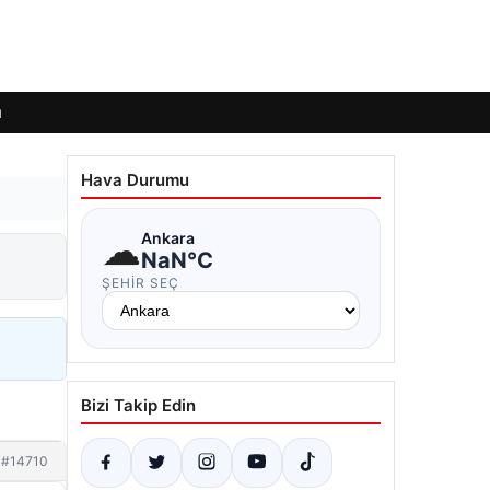
ı
Hava Durumu
☁
Ankara
NaN°C
ŞEHIR SEÇ
Bizi Takip Edin
#14710