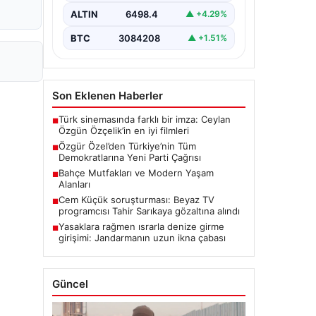
gerçekleştirdiği ilk grup
ALTIN
6498.4
▲ +4.29%
toplantısında önemli açıklamalarda…
BTC
3084208
▲ +1.51%
Son Eklenen Haberler
Türk sinemasında farklı bir imza: Ceylan
■
Özgün Özçelik’in en iyi filmleri
Özgür Özel’den Türkiye’nin Tüm
■
Demokratlarına Yeni Parti Çağrısı
Bahçe Mutfakları ve Modern Yaşam
■
Alanları
Cem Küçük soruşturması: Beyaz TV
■
programcısı Tahir Sarıkaya gözaltına alındı
Yasaklara rağmen ısrarla denize girme
■
girişimi: Jandarmanın uzun ikna çabası
Güncel