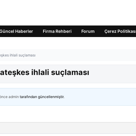
Güncel Haberler
Firma Rehberi
Forum
Çerez Politikas
şkes ihlali suçlaması
ateşkes ihlali suçlaması
 önce
admin
tarafından güncellenmiştir.