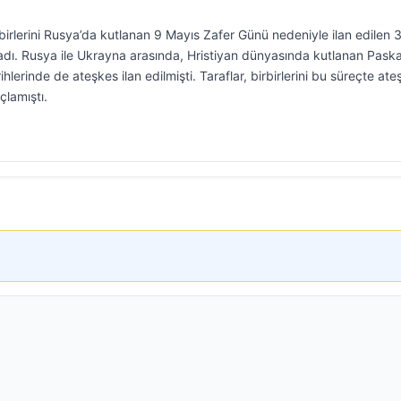
birlerini Rusya’da kutlanan 9 Mayıs Zafer Günü nedeniyle ilan edilen 
ladı. Rusya ile Ukrayna arasında, Hristiyan dünyasında kutlanan Pask
lerinde de ateşkes ilan edilmişti. Taraflar, birbirlerini bu süreçte ate
çlamıştı.