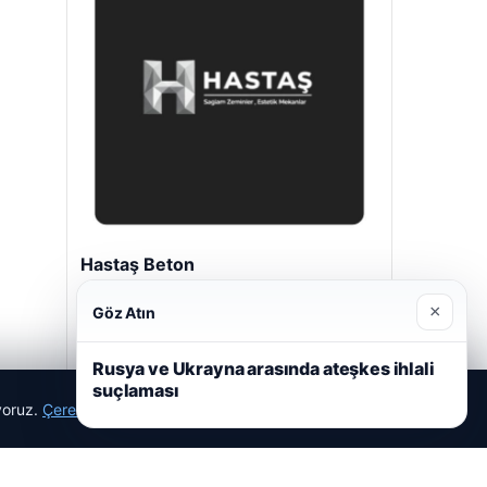
Hastaş Beton
26/05/2026
×
Göz Atın
Rusya ve Ukrayna arasında ateşkes ihlali
suçlaması
ıyoruz.
Çerez Politikamız
Reddet
Kabul Et