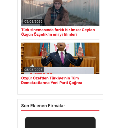
05/08/2026
Türk sinemasında farklı bir imza: Ceylan
Özgün Özçelik’in en iyi filmleri
05/08/2026
Özgür Özel’den Türkiye’nin Tüm
Demokratlarına Yeni Parti Çağrısı
Son Eklenen Firmalar