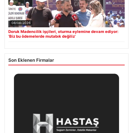
08/08/2026
Doruk Madencilik işçileri, oturma eylemine devam ediyor:
‘Biz bu ödemelerde mutabık değiliz’
Son Eklenen Firmalar