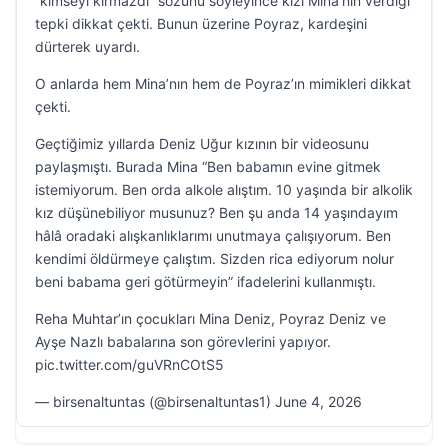
“kimseyi kırmazdı” sözünü söyleyince kızı Mina’nın verdiği
tepki dikkat çekti. Bunun üzerine Poyraz, kardeşini
dürterek uyardı.
O anlarda hem Mina’nın hem de Poyraz’ın mimikleri dikkat
çekti.
Geçtiğimiz yıllarda Deniz Uğur kızının bir videosunu
paylaşmıştı. Burada Mina “Ben babamın evine gitmek
istemiyorum. Ben orda alkole alıştım. 10 yaşında bir alkolik
kız düşünebiliyor musunuz? Ben şu anda 14 yaşındayım
hâlâ oradaki alışkanlıklarımı unutmaya çalışıyorum. Ben
kendimi öldürmeye çalıştım. Sizden rica ediyorum nolur
beni babama geri götürmeyin” ifadelerini kullanmıştı.
Reha Muhtar’ın çocukları Mina Deniz, Poyraz Deniz ve
Ayşe Nazlı babalarına son görevlerini yapıyor.
pic.twitter.com/guVRnCOtS5
— birsenaltuntas (@birsenaltuntas1) June 4, 2026