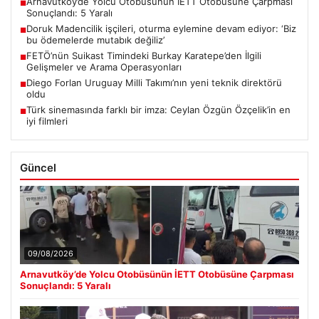
Arnavutköy’de Yolcu Otobüsünün İETT Otobüsüne Çarpması
■
Sonuçlandı: 5 Yaralı
Doruk Madencilik işçileri, oturma eylemine devam ediyor: ‘Biz
■
bu ödemelerde mutabık değiliz’
FETÖ’nün Suikast Timindeki Burkay Karatepe’den İlgili
■
Gelişmeler ve Arama Operasyonları
Diego Forlan Uruguay Milli Takımı’nın yeni teknik direktörü
■
oldu
Türk sinemasında farklı bir imza: Ceylan Özgün Özçelik’in en
■
iyi filmleri
Güncel
09/08/2026
Arnavutköy’de Yolcu Otobüsünün İETT Otobüsüne Çarpması
Sonuçlandı: 5 Yaralı