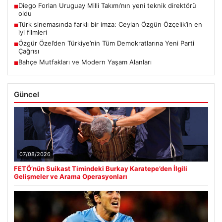
Diego Forlan Uruguay Milli Takımı’nın yeni teknik direktörü
■
oldu
Türk sinemasında farklı bir imza: Ceylan Özgün Özçelik’in en
■
iyi filmleri
Özgür Özel’den Türkiye’nin Tüm Demokratlarına Yeni Parti
■
Çağrısı
Bahçe Mutfakları ve Modern Yaşam Alanları
■
Güncel
07/08/2026
FETÖ’nün Suikast Timindeki Burkay Karatepe’den İlgili
Gelişmeler ve Arama Operasyonları