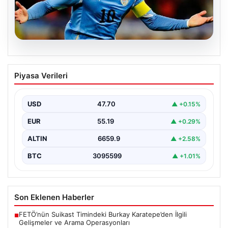
06.08.2026
Diego Forlan Uruguay Milli Takımı’nın
Piyasa Verileri
yeni teknik direktörü oldu
USD
47.70
▲ +0.15%
EUR
55.19
▲ +0.29%
ALTIN
6659.9
▲ +2.58%
BTC
3095599
▲ +1.01%
Son Eklenen Haberler
FETÖ’nün Suikast Timindeki Burkay Karatepe’den İlgili
■
Gelişmeler ve Arama Operasyonları