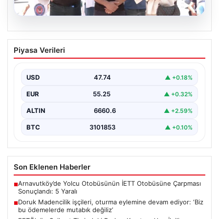
08.08.2026
Doruk Madencilik işçileri, oturma
Piyasa Verileri
eylemine devam ediyor: ‘Biz bu
ödemelerde mutabık değiliz’
USD
47.74
▲ +0.18%
{"title": "Doruk Madencilik İşçileri Oturma Eylemine
Devam Ediyor: Hak Talepleri Gündemde", "content":
EUR
55.25
▲ +0.32%
"Eskişehir’de faaliyet…
ALTIN
6660.6
▲ +2.59%
BTC
3101853
▲ +0.10%
Son Eklenen Haberler
Arnavutköy’de Yolcu Otobüsünün İETT Otobüsüne Çarpması
■
Sonuçlandı: 5 Yaralı
Doruk Madencilik işçileri, oturma eylemine devam ediyor: ‘Biz
■
bu ödemelerde mutabık değiliz’