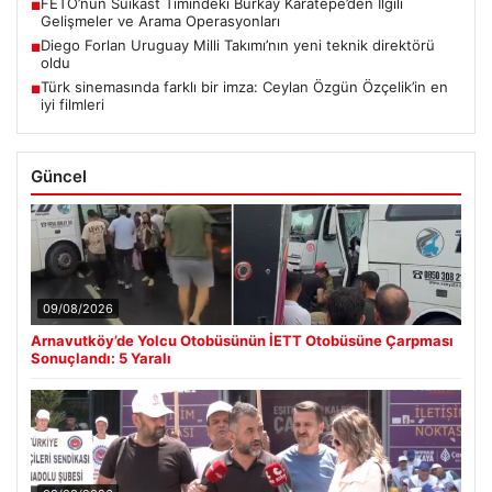
FETÖ’nün Suikast Timindeki Burkay Karatepe’den İlgili
■
Gelişmeler ve Arama Operasyonları
Diego Forlan Uruguay Milli Takımı’nın yeni teknik direktörü
■
oldu
Türk sinemasında farklı bir imza: Ceylan Özgün Özçelik’in en
■
iyi filmleri
Güncel
09/08/2026
Arnavutköy’de Yolcu Otobüsünün İETT Otobüsüne Çarpması
Sonuçlandı: 5 Yaralı