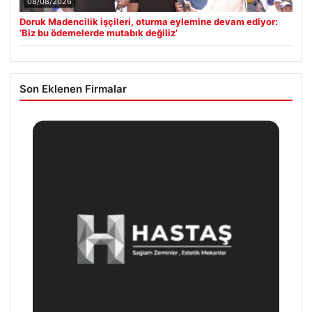
08/08/2026
Doruk Madencilik işçileri, oturma eylemine devam ediyor:
‘Biz bu ödemelerde mutabık değiliz’
Son Eklenen Firmalar