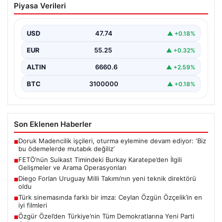
Piyasa Verileri
Karatepe’den İlgili Gelişmeler ve Arama
Operasyonları
USD
47.74
▲ +0.18%
15 Temmuz darbe girişimi sırasında Cumhurbaşkanı
Recep Tayyip Erdoğan'a yönelik düzenlenen suikast
EUR
55.25
▲ +0.32%
planında yer…
ALTIN
6660.6
▲ +2.59%
BTC
3100000
▲ +0.18%
Son Eklenen Haberler
Doruk Madencilik işçileri, oturma eylemine devam ediyor: ‘Biz
■
bu ödemelerde mutabık değiliz’
FETÖ’nün Suikast Timindeki Burkay Karatepe’den İlgili
■
Gelişmeler ve Arama Operasyonları
Diego Forlan Uruguay Milli Takımı’nın yeni teknik direktörü
■
oldu
Türk sinemasında farklı bir imza: Ceylan Özgün Özçelik’in en
■
iyi filmleri
Özgür Özel’den Türkiye’nin Tüm Demokratlarına Yeni Parti
■