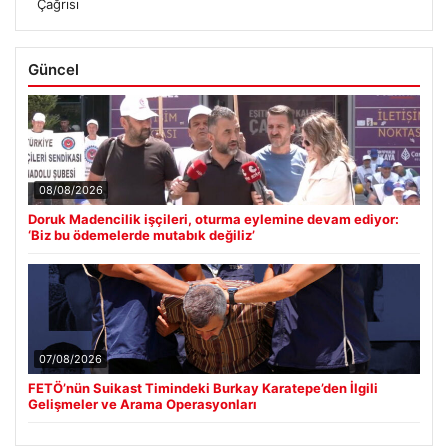
Çağrısı
Güncel
08/08/2026
Doruk Madencilik işçileri, oturma eylemine devam ediyor:
‘Biz bu ödemelerde mutabık değiliz’
07/08/2026
FETÖ’nün Suikast Timindeki Burkay Karatepe’den İlgili
Gelişmeler ve Arama Operasyonları