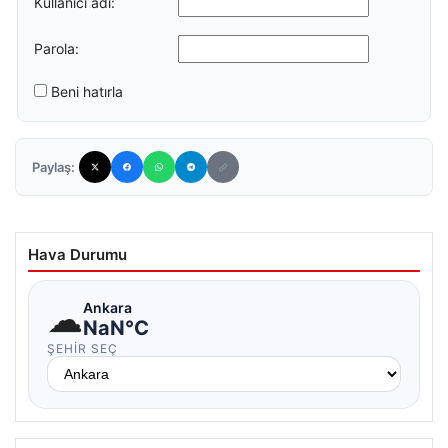
Kullanıcı adı:
Parola:
Beni hatırla
Paylaş:
Hava Durumu
☁
Ankara
NaN°C
ŞEHIR SEÇ