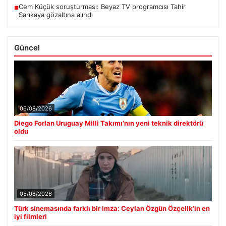
Cem Küçük soruşturması: Beyaz TV programcısı Tahir
■
Sarıkaya gözaltına alındı
Güncel
06/08/2026
Diego Forlan Uruguay Milli Takımı’nın yeni teknik direktörü
oldu
05/08/2026
Türk sinemasında farklı bir imza: Ceylan Özgün Özçelik’in en
iyi filmleri