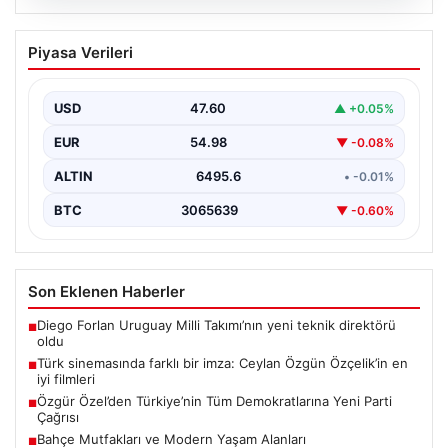
05.08.2026
Türk sinemasında farklı bir imza: Ceylan
Piyasa Verileri
Özgün Özçelik’in en iyi filmleri
USD
47.60
▲ +0.05%
EUR
54.98
▼ -0.08%
ALTIN
6495.6
• -0.01%
BTC
3065639
▼ -0.60%
Son Eklenen Haberler
Diego Forlan Uruguay Milli Takımı’nın yeni teknik direktörü
■
oldu
Türk sinemasında farklı bir imza: Ceylan Özgün Özçelik’in en
■
iyi filmleri
Özgür Özel’den Türkiye’nin Tüm Demokratlarına Yeni Parti
■
Çağrısı
Bahçe Mutfakları ve Modern Yaşam Alanları
■