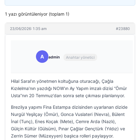
1 yazı görüntüleniyor (toplam 1)
23/06/2026: 1:35 am
#23880
A
admin
Anahtar yönetici
Hilal Saral’ın yönetmen koltuğuna oturacağı, Çağla
Kızılelma’nın yazdığı NOW’ın Ay Yapım imzalı dizisi “Ömür
Usta”nın 20 Temmuz’dan sonra sete çıkması planlanıyor.
Brezilya yapımı Fina Estampa dizisinden uyarlanan dizide
Nurgül Yeşilçay (Ömür), Gonca Vuslateri (Nevra), Bülent
İnal (Tunç), Enes Koçak (Mete), Cemre Arda (Nazlı),
Gülçin Kültür (Gülsüm), Pınar Çağlar Gençtürk (Yıldız) ve
Zerrin Sümer (Müzeyyen) başlıca rolleri paylaşıyor.