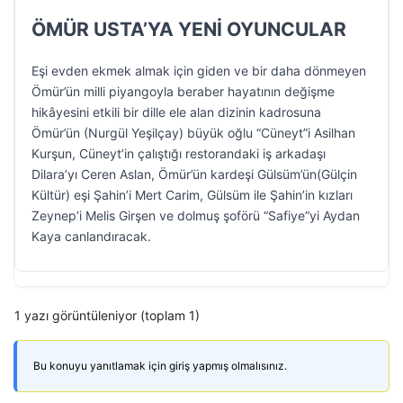
ÖMÜR USTA’YA YENİ OYUNCULAR
Eşi evden ekmek almak için giden ve bir daha dönmeyen
Ömür’ün milli piyangoyla beraber hayatının değişme
hikâyesini etkili bir dille ele alan dizinin kadrosuna
Ömür’ün (Nurgül Yeşilçay) büyük oğlu “Cüneyt”i Asilhan
Kurşun, Cüneyt’in çalıştığı restorandaki iş arkadaşı
Dilara’yı Ceren Aslan, Ömür’ün kardeşi Gülsüm’ün(Gülçin
Kültür) eşi Şahin’i Mert Carim, Gülsüm ile Şahin’in kızları
Zeynep’i Melis Girşen ve dolmuş şoförü “Safiye”yi Aydan
Kaya canlandıracak.
1 yazı görüntüleniyor (toplam 1)
Bu konuyu yanıtlamak için giriş yapmış olmalısınız.