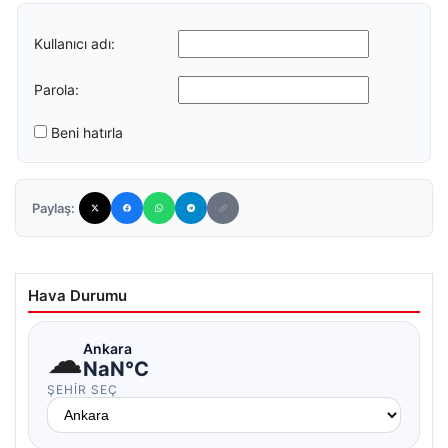
Kullanıcı adı:
Parola:
Beni hatırla
Paylaş:
Hava Durumu
☁
Ankara
NaN°C
ŞEHIR SEÇ