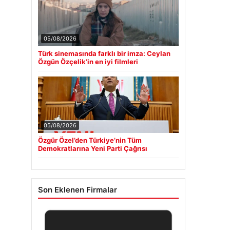
05/08/2026
Türk sinemasında farklı bir imza: Ceylan
Özgün Özçelik’in en iyi filmleri
05/08/2026
Özgür Özel’den Türkiye’nin Tüm
Demokratlarına Yeni Parti Çağrısı
Son Eklenen Firmalar