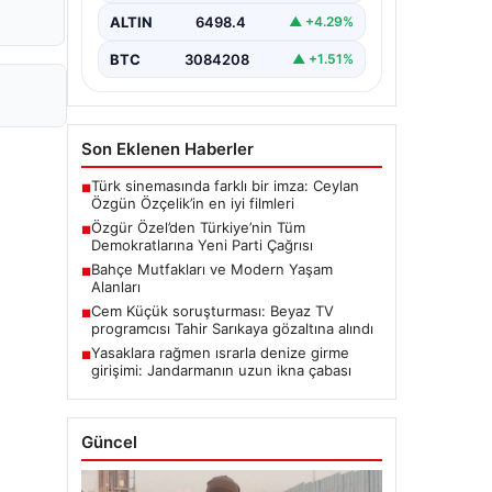
gerçekleştirdiği ilk grup
ALTIN
6498.4
▲ +4.29%
toplantısında önemli açıklamalarda…
BTC
3084208
▲ +1.51%
Son Eklenen Haberler
Türk sinemasında farklı bir imza: Ceylan
■
Özgün Özçelik’in en iyi filmleri
Özgür Özel’den Türkiye’nin Tüm
■
Demokratlarına Yeni Parti Çağrısı
Bahçe Mutfakları ve Modern Yaşam
■
Alanları
Cem Küçük soruşturması: Beyaz TV
■
programcısı Tahir Sarıkaya gözaltına alındı
Yasaklara rağmen ısrarla denize girme
■
girişimi: Jandarmanın uzun ikna çabası
Güncel