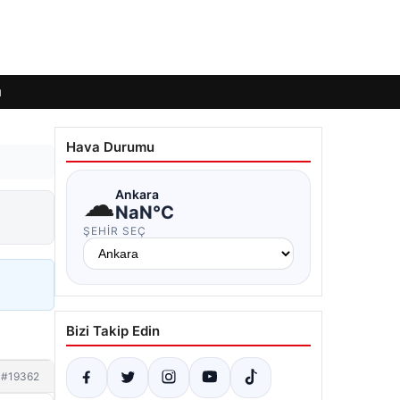
ı
Hava Durumu
☁
Ankara
NaN°C
ŞEHIR SEÇ
Bizi Takip Edin
#19362