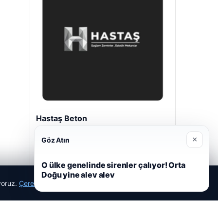
Hastaş Beton
26/05/2026
×
Göz Atın
O ülke genelinde sirenler çalıyor! Orta
Doğu yine alev alev
ıyoruz.
Çerez Politikamız
Reddet
Kabul Et