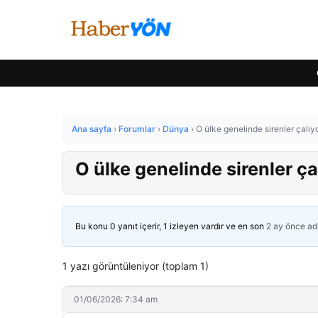
Ana sayfa
›
Forumlar
›
Dünya
›
O ülke genelinde sirenler çalıy
O ülke genelinde sirenler ça
Bu konu 0 yanıt içerir, 1 izleyen vardır ve en son
2 ay önce
ad
1 yazı görüntüleniyor (toplam 1)
01/06/2026: 7:34 am