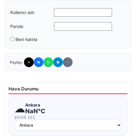
Kullanıcı adı:
Parola:
Beni hatırla
Paylaş:
Hava Durumu
☁
Ankara
NaN°C
ŞEHIR SEÇ