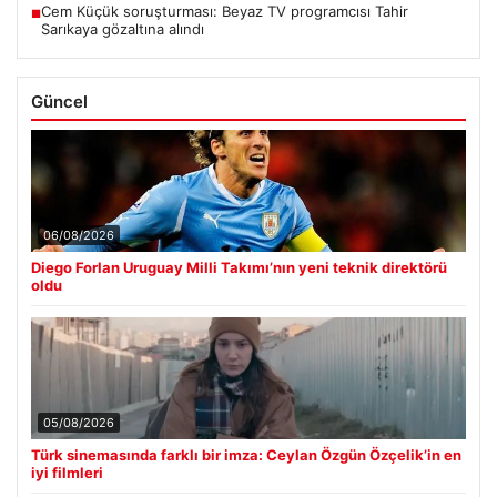
Cem Küçük soruşturması: Beyaz TV programcısı Tahir
■
Sarıkaya gözaltına alındı
Güncel
06/08/2026
Diego Forlan Uruguay Milli Takımı’nın yeni teknik direktörü
oldu
05/08/2026
Türk sinemasında farklı bir imza: Ceylan Özgün Özçelik’in en
iyi filmleri