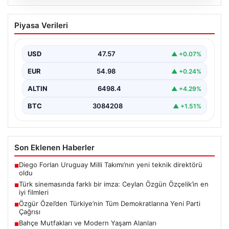
05.08.2026
Türk sinemasında farklı bir imza: Ceylan
Piyasa Verileri
Özgün Özçelik’in en iyi filmleri
USD
47.57
▲ +0.07%
EUR
54.98
▲ +0.24%
ALTIN
6498.4
▲ +4.29%
BTC
3084208
▲ +1.51%
Son Eklenen Haberler
Diego Forlan Uruguay Milli Takımı’nın yeni teknik direktörü
■
oldu
Türk sinemasında farklı bir imza: Ceylan Özgün Özçelik’in en
■
iyi filmleri
Özgür Özel’den Türkiye’nin Tüm Demokratlarına Yeni Parti
■
Çağrısı
Bahçe Mutfakları ve Modern Yaşam Alanları
■