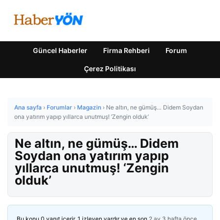
Güncel Haberler
Firma Rehberi
Forum
Çerez Politikası
Ana sayfa
›
Forumlar
›
Magazin
›
Ne altın, ne gümüş… Didem Soydan
ona yatırım yapıp yıllarca unutmuş! ‘Zengin olduk’
Ne altın, ne gümüş… Didem
Soydan ona yatırım yapıp
yıllarca unutmuş! ‘Zengin
olduk’
Bu konu 0 yanıt içerir, 1 izleyen vardır ve en son
2 ay 3 hafta önce