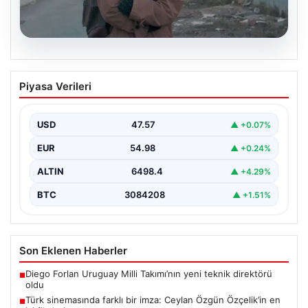
05.08.2026
Türk sinemasında farklı bir imza: Ceylan
Piyasa Verileri
Özgün Özçelik’in en iyi filmleri
USD
47.57
▲ +0.07%
EUR
54.98
▲ +0.24%
ALTIN
6498.4
▲ +4.29%
BTC
3084208
▲ +1.51%
Son Eklenen Haberler
Diego Forlan Uruguay Milli Takımı’nın yeni teknik direktörü
■
oldu
Türk sinemasında farklı bir imza: Ceylan Özgün Özçelik’in en
■