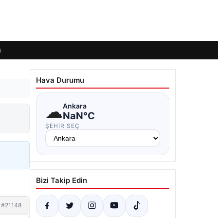
ı
Hava Durumu
☁
Ankara
NaN°C
ŞEHIR SEÇ
Bizi Takip Edin
#21148