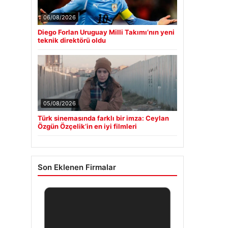
06/08/2026
Diego Forlan Uruguay Milli Takımı’nın yeni
teknik direktörü oldu
05/08/2026
Türk sinemasında farklı bir imza: Ceylan
Özgün Özçelik’in en iyi filmleri
Son Eklenen Firmalar