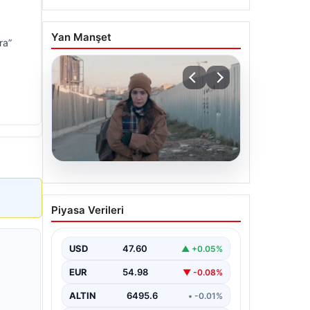
.
Yan Manşet
ra”
05.08.2026
Türk sinemasında farklı bir
Piyasa Verileri
imza: Ceylan Özgün
Özçelik’in en iyi filmleri
USD
47.60
▲ +0.05%
EUR
54.98
▼ -0.08%
ALTIN
6495.6
• -0.01%