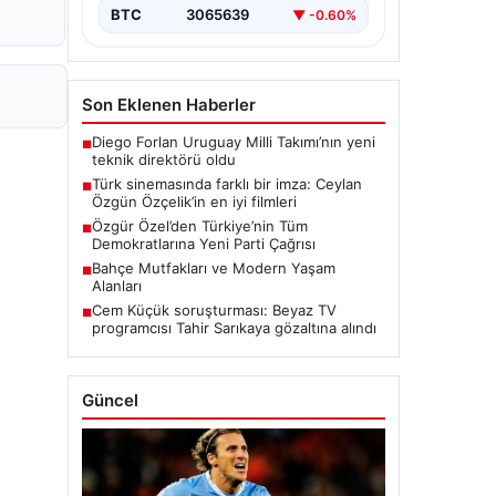
BTC
3065639
▼ -0.60%
Son Eklenen Haberler
Diego Forlan Uruguay Milli Takımı’nın yeni
■
teknik direktörü oldu
Türk sinemasında farklı bir imza: Ceylan
■
Özgün Özçelik’in en iyi filmleri
Özgür Özel’den Türkiye’nin Tüm
■
Demokratlarına Yeni Parti Çağrısı
Bahçe Mutfakları ve Modern Yaşam
■
Alanları
Cem Küçük soruşturması: Beyaz TV
■
programcısı Tahir Sarıkaya gözaltına alındı
Güncel