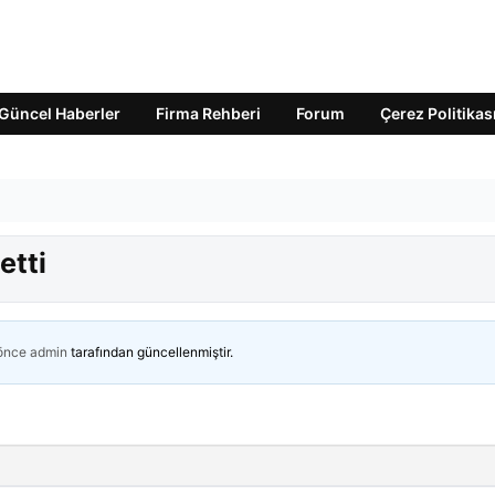
Güncel Haberler
Firma Rehberi
Forum
Çerez Politikas
etti
 önce
admin
tarafından güncellenmiştir.