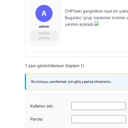
CHP’deki gerginlikte nasıl bir yak
A
Bugünkü ‘grup toplantısı’ krizini
yanıtını açıkladı.
admin
Anahtar
yönetici
1 yazı görüntüleniyor (toplam 1)
Bu konuyu yanıtlamak için giriş yapmış olmalısınız.
Kullanıcı adı:
Parola: