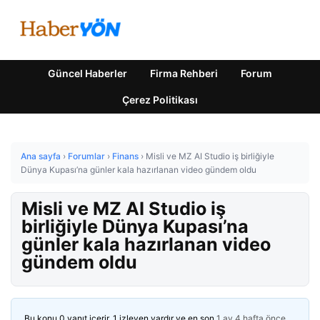
Güncel Haberler
Firma Rehberi
Forum
Çerez Politikası
Ana sayfa
›
Forumlar
›
Finans
›
Misli ve MZ AI Studio iş birliğiyle
Dünya Kupası’na günler kala hazırlanan video gündem oldu
Misli ve MZ AI Studio iş
birliğiyle Dünya Kupası’na
günler kala hazırlanan video
gündem oldu
Bu konu 0 yanıt içerir, 1 izleyen vardır ve en son
1 ay 4 hafta önce