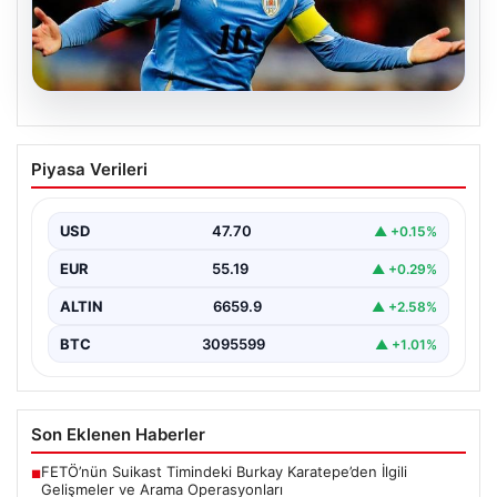
06.08.2026
Diego Forlan Uruguay Milli Takımı’nın
Piyasa Verileri
yeni teknik direktörü oldu
USD
47.70
▲ +0.15%
EUR
55.19
▲ +0.29%
ALTIN
6659.9
▲ +2.58%
BTC
3095599
▲ +1.01%
Son Eklenen Haberler
FETÖ’nün Suikast Timindeki Burkay Karatepe’den İlgili
■
Gelişmeler ve Arama Operasyonları