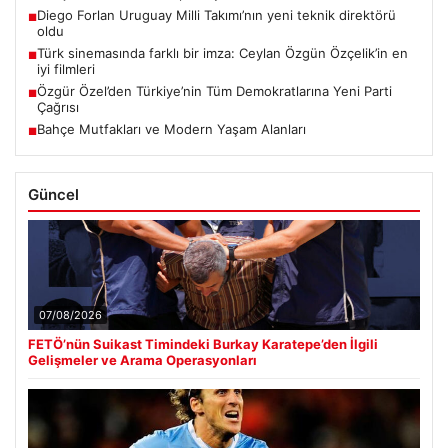
Diego Forlan Uruguay Milli Takımı’nın yeni teknik direktörü
■
oldu
Türk sinemasında farklı bir imza: Ceylan Özgün Özçelik’in en
■
iyi filmleri
Özgür Özel’den Türkiye’nin Tüm Demokratlarına Yeni Parti
■
Çağrısı
Bahçe Mutfakları ve Modern Yaşam Alanları
■
Güncel
07/08/2026
FETÖ’nün Suikast Timindeki Burkay Karatepe’den İlgili
Gelişmeler ve Arama Operasyonları