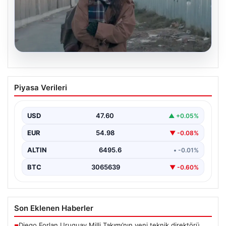
05.08.2026
Türk sinemasında farklı bir imza: Ceylan
Piyasa Verileri
Özgün Özçelik’in en iyi filmleri
USD
47.60
▲ +0.05%
EUR
54.98
▼ -0.08%
ALTIN
6495.6
• -0.01%
BTC
3065639
▼ -0.60%
Son Eklenen Haberler
Diego Forlan Uruguay Milli Takımı’nın yeni teknik direktörü