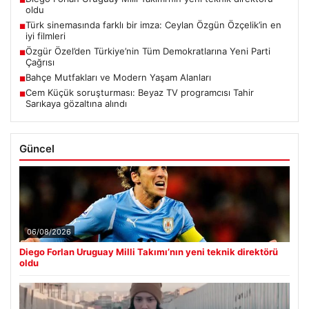
■
oldu
Türk sinemasında farklı bir imza: Ceylan Özgün Özçelik’in en
■
iyi filmleri
Özgür Özel’den Türkiye’nin Tüm Demokratlarına Yeni Parti
■
Çağrısı
Bahçe Mutfakları ve Modern Yaşam Alanları
■
Cem Küçük soruşturması: Beyaz TV programcısı Tahir
■
Sarıkaya gözaltına alındı
Güncel
06/08/2026
Diego Forlan Uruguay Milli Takımı’nın yeni teknik direktörü
oldu