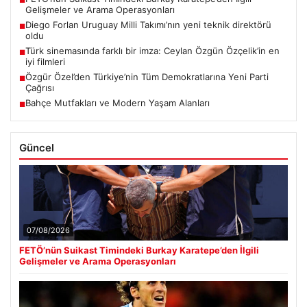
■
Gelişmeler ve Arama Operasyonları
Diego Forlan Uruguay Milli Takımı’nın yeni teknik direktörü
■
oldu
Türk sinemasında farklı bir imza: Ceylan Özgün Özçelik’in en
■
iyi filmleri
Özgür Özel’den Türkiye’nin Tüm Demokratlarına Yeni Parti
■
Çağrısı
Bahçe Mutfakları ve Modern Yaşam Alanları
■
Güncel
07/08/2026
FETÖ’nün Suikast Timindeki Burkay Karatepe’den İlgili
Gelişmeler ve Arama Operasyonları