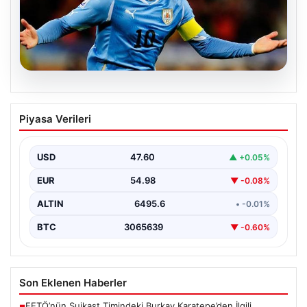
06.08.2026
Diego Forlan Uruguay Milli Takımı’nın
Piyasa Verileri
yeni teknik direktörü oldu
USD
47.60
▲ +0.05%
EUR
54.98
▼ -0.08%
ALTIN
6495.6
• -0.01%
BTC
3065639
▼ -0.60%
Son Eklenen Haberler
FETÖ’nün Suikast Timindeki Burkay Karatepe’den İlgili