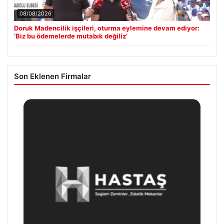
08/08/2026
Doruk Madencilik işçileri, oturma eylemine devam ediyor:
‘Biz bu ödemelerde mutabık değiliz’
Son Eklenen Firmalar