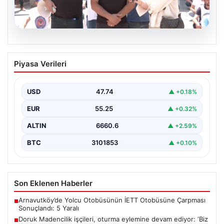
08.08.2026
Doruk Madencilik işçileri, oturma
Piyasa Verileri
eylemine devam ediyor: ‘Biz bu
ödemelerde mutabık değiliz’
USD
47.74
▲ +0.18%
{"title": "Doruk Madencilik İşçileri Oturma Eylemine
Devam Ediyor: Hak Talepleri Gündemde", "content":
EUR
55.25
▲ +0.32%
"Eskişehir’de faaliyet…
ALTIN
6660.6
▲ +2.59%
BTC
3101853
▲ +0.10%
Son Eklenen Haberler
Arnavutköy’de Yolcu Otobüsünün İETT Otobüsüne Çarpması
■
Sonuçlandı: 5 Yaralı
Doruk Madencilik işçileri, oturma eylemine devam ediyor: ‘Biz
■