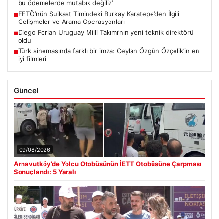
bu ödemelerde mutabık değiliz’
FETÖ’nün Suikast Timindeki Burkay Karatepe’den İlgili
■
Gelişmeler ve Arama Operasyonları
Diego Forlan Uruguay Milli Takımı’nın yeni teknik direktörü
■
oldu
Türk sinemasında farklı bir imza: Ceylan Özgün Özçelik’in en
■
iyi filmleri
Güncel
09/08/2026
Arnavutköy’de Yolcu Otobüsünün İETT Otobüsüne Çarpması
Sonuçlandı: 5 Yaralı