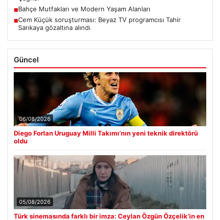
Bahçe Mutfakları ve Modern Yaşam Alanları
■
Cem Küçük soruşturması: Beyaz TV programcısı Tahir
■
Sarıkaya gözaltına alındı
Güncel
06/08/2026
Diego Forlan Uruguay Milli Takımı’nın yeni teknik direktörü
oldu
05/08/2026
Türk sinemasında farklı bir imza: Ceylan Özgün Özçelik’in en