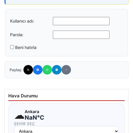
Kullanıcı adı:
Parola:
Beni hatırla
Paylaş:
Hava Durumu
☁
Ankara
NaN°C
ŞEHIR SEÇ