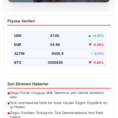
05.08.2026
Türk sinemasında farklı bir imza: Ceylan
Piyasa Verileri
Özgün Özçelik’in en iyi filmleri
USD
47.60
▲ +0.05%
EUR
54.98
▼ -0.08%
ALTIN
6495.6
• -0.01%
BTC
3065639
▼ -0.60%
Son Eklenen Haberler
Diego Forlan Uruguay Milli Takımı’nın yeni teknik direktörü
■
oldu
Türk sinemasında farklı bir imza: Ceylan Özgün Özçelik’in en
■
iyi filmleri
Özgür Özel’den Türkiye’nin Tüm Demokratlarına Yeni Parti
■
Çağrısı