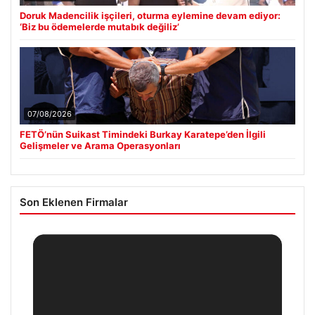
Doruk Madencilik işçileri, oturma eylemine devam ediyor:
‘Biz bu ödemelerde mutabık değiliz’
07/08/2026
FETÖ’nün Suikast Timindeki Burkay Karatepe’den İlgili
Gelişmeler ve Arama Operasyonları
Son Eklenen Firmalar