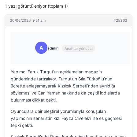
1 yazı görüntüleniyor (toplam 1)
30/06/2026: 9:51 am
#25363
A
admin
Anahtar yönetici
Yapımcı Faruk Turgut’un açıklamaları magazin
gündeminde tartışılıyor. Turgut’un Sıla Türkoğlu’nun
ücrette anlaşamayarak Kızılcık Şerbeti’nden ayrıldığı
söylemesi ve Can Yaman hakkında da çeşitli iddialarda
bulunması dikkat çekti.
Oyunculara dair eleştirel yorumlarıyla konuşulan
yapımcının senaristin kızı Feyza Civelek’i ise es geçmesi
tepki çekti.
Kızılcık Şerbeti’nde Ömer karakterine hayat veren oyuncu