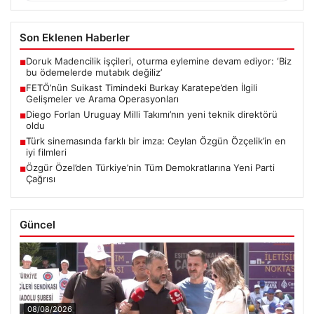
Son Eklenen Haberler
Doruk Madencilik işçileri, oturma eylemine devam ediyor: ‘Biz
■
bu ödemelerde mutabık değiliz’
FETÖ’nün Suikast Timindeki Burkay Karatepe’den İlgili
■
Gelişmeler ve Arama Operasyonları
Diego Forlan Uruguay Milli Takımı’nın yeni teknik direktörü
■
oldu
Türk sinemasında farklı bir imza: Ceylan Özgün Özçelik’in en
■
iyi filmleri
Özgür Özel’den Türkiye’nin Tüm Demokratlarına Yeni Parti
■
Çağrısı
Güncel
08/08/2026