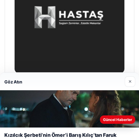
×
Göz Atın
Prenses Night Club
29/04/2026
Web sitemizi nasıl kullandığınızı daha iyi anlayabilmek,
Güncel Haberler
deneyiminizi kişiselleştirmek ve geliştirmek amacıyla çerezler
kullanıyoruz.
Çerez Politikamız
Kızılcık Şerbeti’nin Ömer’i Barış Kılıç’tan Faruk