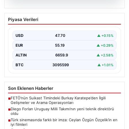
06.08.2026
Diego Forlan Uruguay Milli Takımı’nın
Piyasa Verileri
yeni teknik direktörü oldu
USD
47.70
▲ +0.15%
EUR
55.19
▲ +0.29%
ALTIN
6659.9
▲ +2.58%
BTC
3095599
▲ +1.01%
Son Eklenen Haberler
FETÖ’nün Suikast Timindeki Burkay Karatepe’den İlgili
■
Gelişmeler ve Arama Operasyonları
Diego Forlan Uruguay Milli Takımı’nın yeni teknik direktörü
■
oldu
Türk sinemasında farklı bir imza: Ceylan Özgün Özçelik’in en
■
iyi filmleri