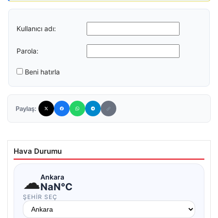
Kullanıcı adı:
Parola:
Beni hatırla
Paylaş:
Hava Durumu
☁
Ankara
NaN°C
ŞEHIR SEÇ