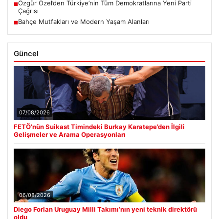
Özgür Özel’den Türkiye’nin Tüm Demokratlarına Yeni Parti
■
Çağrısı
Bahçe Mutfakları ve Modern Yaşam Alanları
■
Güncel
07/08/2026
FETÖ’nün Suikast Timindeki Burkay Karatepe’den İlgili
Gelişmeler ve Arama Operasyonları
06/08/2026
Diego Forlan Uruguay Milli Takımı’nın yeni teknik direktörü
oldu