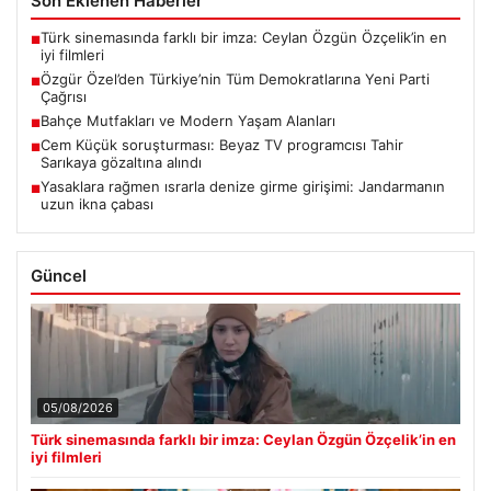
Son Eklenen Haberler
Türk sinemasında farklı bir imza: Ceylan Özgün Özçelik’in en
■
iyi filmleri
Özgür Özel’den Türkiye’nin Tüm Demokratlarına Yeni Parti
■
Çağrısı
Bahçe Mutfakları ve Modern Yaşam Alanları
■
Cem Küçük soruşturması: Beyaz TV programcısı Tahir
■
Sarıkaya gözaltına alındı
Yasaklara rağmen ısrarla denize girme girişimi: Jandarmanın
■
uzun ikna çabası
Güncel
05/08/2026
Türk sinemasında farklı bir imza: Ceylan Özgün Özçelik’in en
iyi filmleri