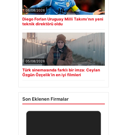
06/08/2026
Diego Forlan Uruguay Milli Takımı’nın yeni
teknik direktörü oldu
05/08/2026
Türk sinemasında farklı bir imza: Ceylan
Özgün Özçelik’in en iyi filmleri
Son Eklenen Firmalar