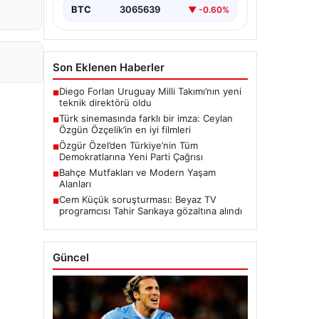
BTC
3065639
▼ -0.60%
Son Eklenen Haberler
Diego Forlan Uruguay Milli Takımı’nın yeni
■
teknik direktörü oldu
Türk sinemasında farklı bir imza: Ceylan
■
Özgün Özçelik’in en iyi filmleri
Özgür Özel’den Türkiye’nin Tüm
■
Demokratlarına Yeni Parti Çağrısı
Bahçe Mutfakları ve Modern Yaşam
■
Alanları
Cem Küçük soruşturması: Beyaz TV
■
programcısı Tahir Sarıkaya gözaltına alındı
Güncel