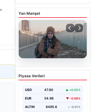
en
Yan Manşet
05.08.2026
Türk sinemasında farklı bir
Piyasa Verileri
imza: Ceylan Özgün
Özçelik’in en iyi filmleri
USD
47.60
▲ +0.05%
EUR
54.98
▼ -0.08%
ALTIN
6495.6
• -0.01%