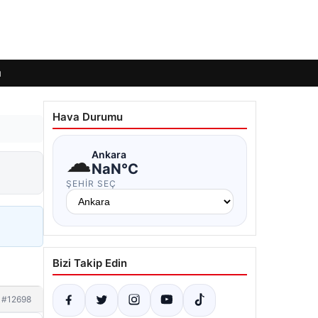
ı
Hava Durumu
☁
Ankara
NaN°C
ŞEHIR SEÇ
Bizi Takip Edin
#12698