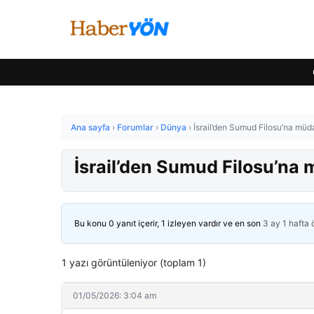
Ana sayfa
›
Forumlar
›
Dünya
›
İsrail’den Sumud Filosu’na müda
İsrail’den Sumud Filosu’na m
Bu konu 0 yanıt içerir, 1 izleyen vardır ve en son
3 ay 1 hafta
1 yazı görüntüleniyor (toplam 1)
01/05/2026: 3:04 am