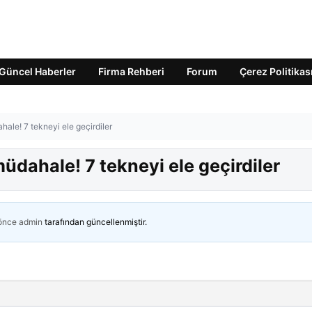
Güncel Haberler
Firma Rehberi
Forum
Çerez Politikas
hale! 7 tekneyi ele geçirdiler
üdahale! 7 tekneyi ele geçirdiler
 önce
admin
tarafından güncellenmiştir.