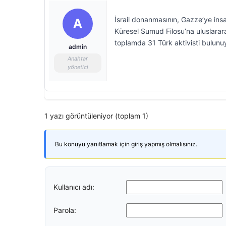
İsrail donanmasının, Gazze’ye ins
A
Küresel Sumud Filosu’na uluslararas
toplamda 31 Türk aktivisti bulunu
admin
Anahtar
yönetici
1 yazı görüntüleniyor (toplam 1)
Bu konuyu yanıtlamak için giriş yapmış olmalısınız.
Kullanıcı adı:
Parola: