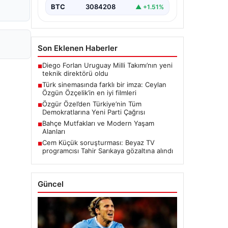
BTC
3084208
▲ +1.51%
Son Eklenen Haberler
Diego Forlan Uruguay Milli Takımı’nın yeni
■
teknik direktörü oldu
Türk sinemasında farklı bir imza: Ceylan
■
Özgün Özçelik’in en iyi filmleri
Özgür Özel’den Türkiye’nin Tüm
■
Demokratlarına Yeni Parti Çağrısı
Bahçe Mutfakları ve Modern Yaşam
■
Alanları
Cem Küçük soruşturması: Beyaz TV
■
programcısı Tahir Sarıkaya gözaltına alındı
Güncel