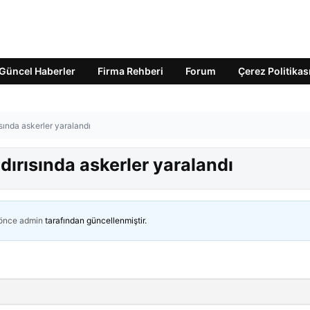
Güncel Haberler
Firma Rehberi
Forum
Çerez Politikas
ısında askerler yaralandı
ldırısında askerler yaralandı
 önce
admin
tarafından güncellenmiştir.