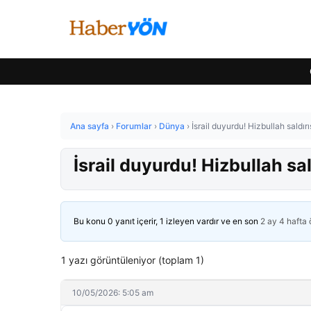
Ana sayfa
›
Forumlar
›
Dünya
›
İsrail duyurdu! Hizbullah saldır
İsrail duyurdu! Hizbullah sa
Bu konu 0 yanıt içerir, 1 izleyen vardır ve en son
2 ay 4 hafta
1 yazı görüntüleniyor (toplam 1)
10/05/2026: 5:05 am