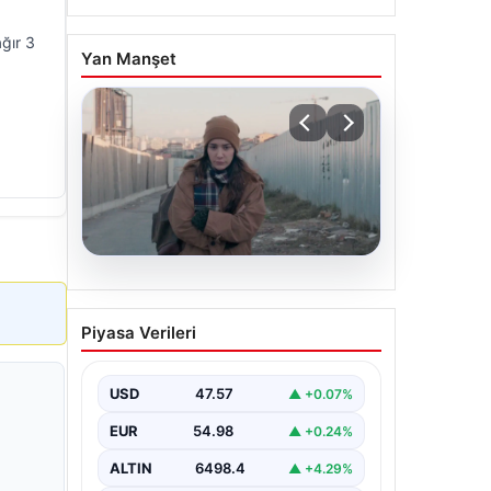
ağır 3
Yan Manşet
05.08.2026
Türk sinemasında farklı bir
Piyasa Verileri
imza: Ceylan Özgün
Özçelik’in en iyi filmleri
USD
47.57
▲ +0.07%
EUR
54.98
▲ +0.24%
ALTIN
6498.4
▲ +4.29%