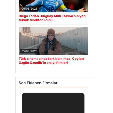
06/08/2026
Diego Forlan Uruguay Milli Takımı’nın yeni
teknik direktörü oldu
05/08/2026
Türk sinemasında farklı bir imza: Ceylan
Özgün Özçelik’in en iyi filmleri
Son Eklenen Firmalar