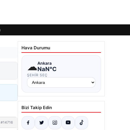
ı
Hava Durumu
☁
Ankara
NaN°C
ŞEHIR SEÇ
Bizi Takip Edin
#14716