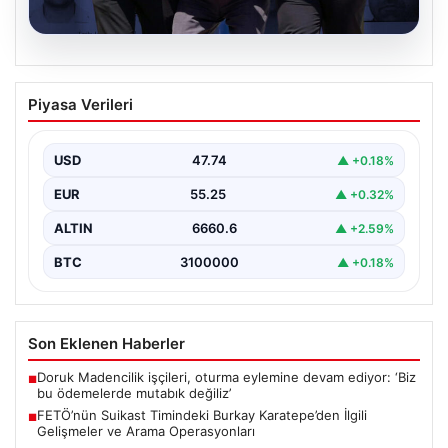
07.08.2026
FETÖ’nün Suikast Timindeki Burkay
Piyasa Verileri
Karatepe’den İlgili Gelişmeler ve Arama
Operasyonları
USD
47.74
▲ +0.18%
15 Temmuz darbe girişimi sırasında Cumhurbaşkanı
Recep Tayyip Erdoğan'a yönelik düzenlenen suikast
EUR
55.25
▲ +0.32%
planında yer…
ALTIN
6660.6
▲ +2.59%
BTC
3100000
▲ +0.18%
Son Eklenen Haberler
Doruk Madencilik işçileri, oturma eylemine devam ediyor: ‘Biz
■
bu ödemelerde mutabık değiliz’
FETÖ’nün Suikast Timindeki Burkay Karatepe’den İlgili
■
Gelişmeler ve Arama Operasyonları