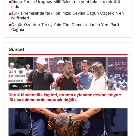
Diego Forlan Uruguay Milli Takımı’nın yeni teknik direktörü
■
oldu
Türk sinemasında farklı bir imza: Ceylan Özgün Özçelik’in en
■
iyi filmleri
Özgür Özel’den Türkiye’nin Tüm Demokratlarına Yeni Parti
■
Çağrısı
Güncel
08/08/2026
Doruk Madencilik işçileri, oturma eylemine devam ediyor:
‘Biz bu ödemelerde mutabık değiliz’