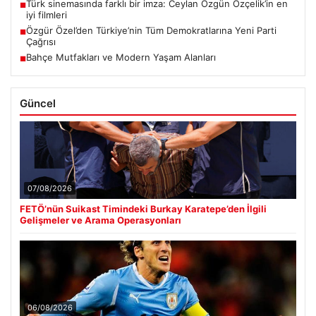
Türk sinemasında farklı bir imza: Ceylan Özgün Özçelik’in en
■
iyi filmleri
Özgür Özel’den Türkiye’nin Tüm Demokratlarına Yeni Parti
■
Çağrısı
Bahçe Mutfakları ve Modern Yaşam Alanları
■
Güncel
07/08/2026
FETÖ’nün Suikast Timindeki Burkay Karatepe’den İlgili
Gelişmeler ve Arama Operasyonları
06/08/2026