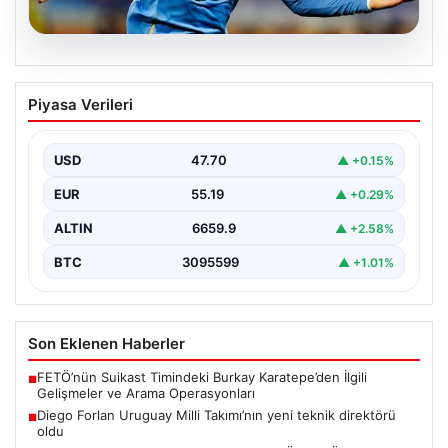
06.08.2026
Diego Forlan Uruguay Milli Takımı’nın
Piyasa Verileri
yeni teknik direktörü oldu
USD
47.70
▲ +0.15%
EUR
55.19
▲ +0.29%
ALTIN
6659.9
▲ +2.58%
BTC
3095599
▲ +1.01%
Son Eklenen Haberler
FETÖ’nün Suikast Timindeki Burkay Karatepe’den İlgili
■
Gelişmeler ve Arama Operasyonları
Diego Forlan Uruguay Milli Takımı’nın yeni teknik direktörü
■
oldu