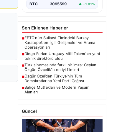
BTC
3095599
▲ +1.01%
Son Eklenen Haberler
FETÖ’nün Suikast Timindeki Burkay
■
Karatepe’den İlgili Gelişmeler ve Arama
Operasyonları
Diego Forlan Uruguay Milli Takımı’nın yeni
■
teknik direktörü oldu
Türk sinemasında farklı bir imza: Ceylan
■
Özgün Özçelik’in en iyi filmleri
Özgür Özel’den Türkiye’nin Tüm
■
Demokratlarına Yeni Parti Çağrısı
Bahçe Mutfakları ve Modern Yaşam
■
Alanları
Güncel