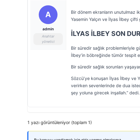
Bir dönem ekranların unutulmaz ikili
A
Yasemin Yalçın ve İlyas İlbey çift
admin
İLYAS İLBEY SON D
Anahtar
yönetici
Bir süredir sağlık problemleriyle 
İlbey’in böbreğinde tümör tespit ed
Bir süredir sağlık sorunları yaşay
Sözcü’ye konuşan İlyas İlbey ve Ya
verirken sevenlerinde de dua ist
şey yoluna girecek inşallah.” dedi.
1 yazı görüntüleniyor (toplam 1)
Bu konuyu yanıtlamak için giriş yapmış olmalısınız.