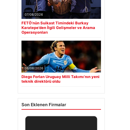
07/08/2026
FETÖ’nün Suikast Timindeki Burkay
Karatepe’den İlgili Gelişmeler ve Arama
Operasyonları
06/08/2026
Diego Forlan Uruguay Milli Takımı’nın yeni
teknik direktörü oldu
Son Eklenen Firmalar