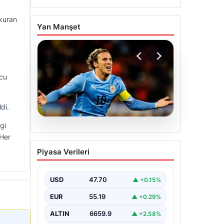
 kuran
Yan Manşet
ocu
di.
gi
06.08.2026
 Her
Diego Forlan Uruguay Milli
Piyasa Verileri
Takımı’nın yeni teknik
direktörü oldu
USD
47.70
▲ +0.15%
EUR
55.19
▲ +0.29%
ALTIN
6659.9
▲ +2.58%