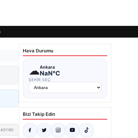
ı
Hava Durumu
☁
Ankara
NaN°C
ŞEHIR SEÇ
Bizi Takip Edin
#21160