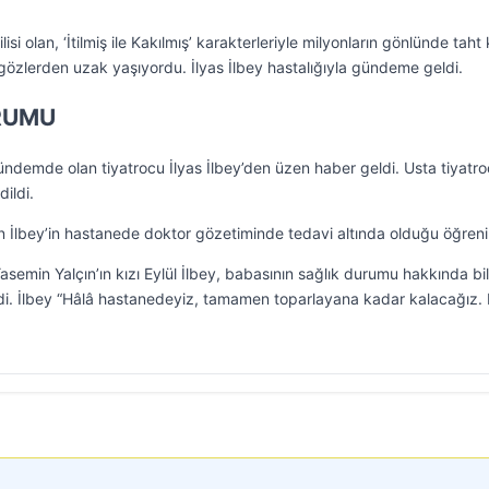
si olan, ‘İtilmiş ile Kakılmış’ karakterleriyle milyonların gönlünde taht
i gözlerden uzak yaşıyordu. İlyas İlbey hastalığıyla gündeme geldi.
URUMU
gündemde olan tiyatrocu İlyas İlbey’den üzen haber geldi. Usta tiyatr
ildi.
an İlbey’in hastanede doktor gözetiminde tedavi altında olduğu öğrenil
semin Yalçın’ın kızı Eylül İlbey, babasının sağlık durumu hakkında bil
edi. İlbey “Hâlâ hastanedeyiz, tamamen toparlayana kadar kalacağız.