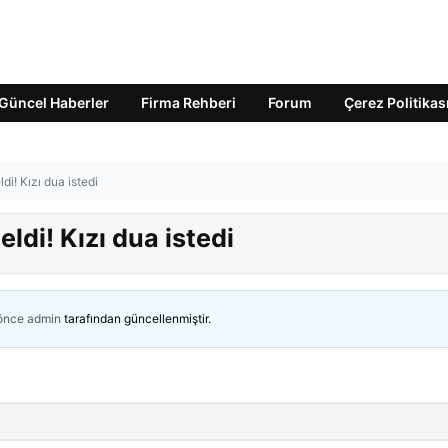
Güncel Haberler
Firma Rehberi
Forum
Çerez Politikas
di! Kızı dua istedi
ldi! Kızı dua istedi
 önce
admin
tarafından güncellenmiştir.