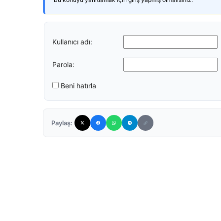
Kullanıcı adı:
Parola:
Beni hatırla
Paylaş: