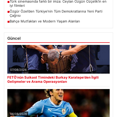
Türk sinemasında farklı bir imza: Ceylan Özgün Özçelik’in en
■
iyi filmleri
Özgür Özel’den Türkiye’nin Tüm Demokratlarına Yeni Parti
■
Çağrısı
Bahçe Mutfakları ve Modern Yaşam Alanları
■
Güncel
07/08/2026
FETÖ’nün Suikast Timindeki Burkay Karatepe’den İlgili
Gelişmeler ve Arama Operasyonları
06/08/2026