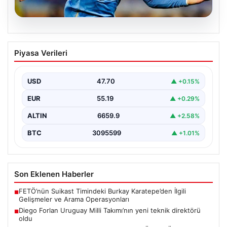
06.08.2026
Diego Forlan Uruguay Milli Takımı’nın
Piyasa Verileri
yeni teknik direktörü oldu
USD
47.70
▲ +0.15%
EUR
55.19
▲ +0.29%
ALTIN
6659.9
▲ +2.58%
BTC
3095599
▲ +1.01%
Son Eklenen Haberler
FETÖ’nün Suikast Timindeki Burkay Karatepe’den İlgili
■
Gelişmeler ve Arama Operasyonları
Diego Forlan Uruguay Milli Takımı’nın yeni teknik direktörü
■
oldu