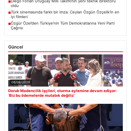
Diego Forlan Uruguay Milli Takımı’nın yeni teknik direktörü
■
oldu
Türk sinemasında farklı bir imza: Ceylan Özgün Özçelik’in en
■
iyi filmleri
Özgür Özel’den Türkiye’nin Tüm Demokratlarına Yeni Parti
■
Çağrısı
Güncel
08/08/2026
Doruk Madencilik işçileri, oturma eylemine devam ediyor:
‘Biz bu ödemelerde mutabık değiliz’