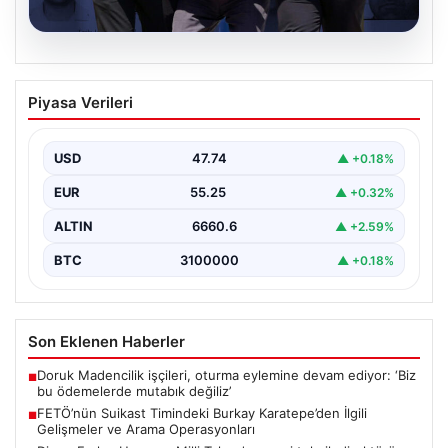
07.08.2026
FETÖ’nün Suikast Timindeki Burkay
Piyasa Verileri
Karatepe’den İlgili Gelişmeler ve Arama
Operasyonları
USD
47.74
▲ +0.18%
15 Temmuz darbe girişimi sırasında Cumhurbaşkanı
Recep Tayyip Erdoğan'a yönelik düzenlenen suikast
EUR
55.25
▲ +0.32%
planında yer…
ALTIN
6660.6
▲ +2.59%
BTC
3100000
▲ +0.18%
Son Eklenen Haberler
Doruk Madencilik işçileri, oturma eylemine devam ediyor: ‘Biz
■
bu ödemelerde mutabık değiliz’
FETÖ’nün Suikast Timindeki Burkay Karatepe’den İlgili
■
Gelişmeler ve Arama Operasyonları