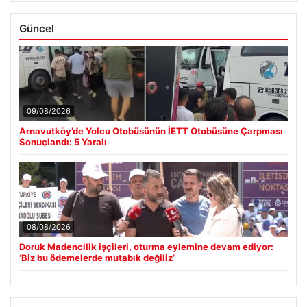
Güncel
09/08/2026
Arnavutköy’de Yolcu Otobüsünün İETT Otobüsüne Çarpması
Sonuçlandı: 5 Yaralı
08/08/2026
Doruk Madencilik işçileri, oturma eylemine devam ediyor:
‘Biz bu ödemelerde mutabık değiliz’