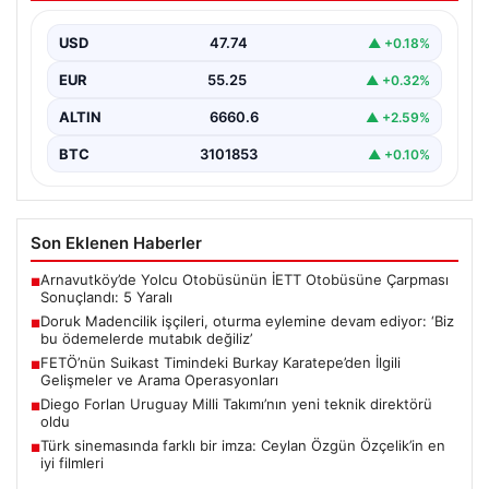
ödemelerde mutabık değiliz’
USD
47.74
▲ +0.18%
{"title": "Doruk Madencilik İşçileri Oturma Eylemine
Devam Ediyor: Hak Talepleri Gündemde", "content":
EUR
55.25
▲ +0.32%
"Eskişehir’de faaliyet…
ALTIN
6660.6
▲ +2.59%
BTC
3101853
▲ +0.10%
Son Eklenen Haberler
Arnavutköy’de Yolcu Otobüsünün İETT Otobüsüne Çarpması
■
Sonuçlandı: 5 Yaralı
Doruk Madencilik işçileri, oturma eylemine devam ediyor: ‘Biz
■
bu ödemelerde mutabık değiliz’
FETÖ’nün Suikast Timindeki Burkay Karatepe’den İlgili
■
Gelişmeler ve Arama Operasyonları
Diego Forlan Uruguay Milli Takımı’nın yeni teknik direktörü
■
oldu
Türk sinemasında farklı bir imza: Ceylan Özgün Özçelik’in en
■
iyi filmleri