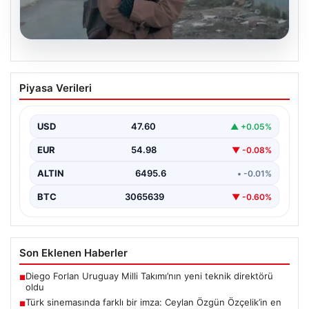
05.08.2026
Türk sinemasında farklı bir imza: Ceylan
Piyasa Verileri
Özgün Özçelik’in en iyi filmleri
USD
47.60
▲ +0.05%
EUR
54.98
▼ -0.08%
ALTIN
6495.6
• -0.01%
BTC
3065639
▼ -0.60%
Son Eklenen Haberler
Diego Forlan Uruguay Milli Takımı’nın yeni teknik direktörü
■
oldu
Türk sinemasında farklı bir imza: Ceylan Özgün Özçelik’in en
■