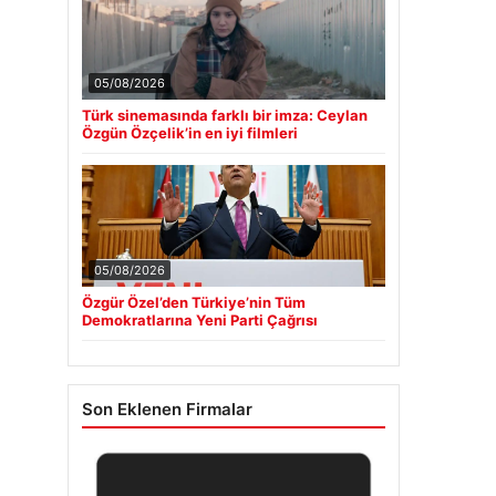
05/08/2026
Türk sinemasında farklı bir imza: Ceylan
Özgün Özçelik’in en iyi filmleri
05/08/2026
Özgür Özel’den Türkiye’nin Tüm
Demokratlarına Yeni Parti Çağrısı
Son Eklenen Firmalar