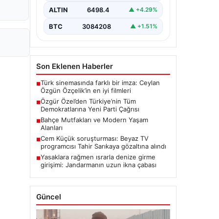
gerçekleştirdiği ilk grup
ALTIN
6498.4
▲ +4.29%
toplantısında önemli açıklamalarda…
BTC
3084208
▲ +1.51%
Son Eklenen Haberler
Türk sinemasında farklı bir imza: Ceylan
■
Özgün Özçelik’in en iyi filmleri
Özgür Özel’den Türkiye’nin Tüm
■
Demokratlarına Yeni Parti Çağrısı
Bahçe Mutfakları ve Modern Yaşam
■
Alanları
Cem Küçük soruşturması: Beyaz TV
■
programcısı Tahir Sarıkaya gözaltına alındı
Yasaklara rağmen ısrarla denize girme
■
girişimi: Jandarmanın uzun ikna çabası
Güncel