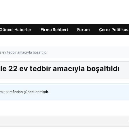
Güncel Haberler
Firma Rehberi
Forum
Çerez Politikas
 ev tedbir amacıyla boşaltıldı
e 22 ev tedbir amacıyla boşaltıldı
min
tarafından güncellenmiştir.