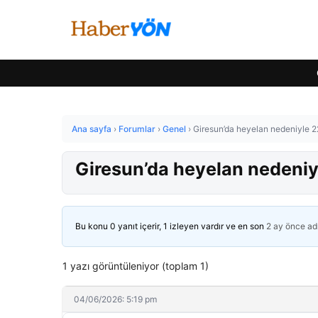
Ana sayfa
›
Forumlar
›
Genel
›
Giresun’da heyelan nedeniyle 22
Giresun’da heyelan nedeniyl
Bu konu 0 yanıt içerir, 1 izleyen vardır ve en son
2 ay önce
ad
1 yazı görüntüleniyor (toplam 1)
04/06/2026: 5:19 pm