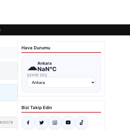
ı
Hava Durumu
☁
Ankara
NaN°C
ŞEHIR SEÇ
Bizi Takip Edin
#20078