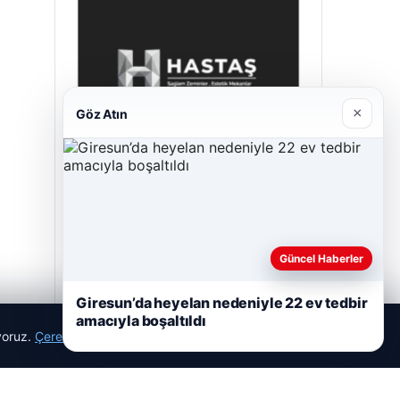
×
Göz Atın
Hastaş Beton
26/05/2026
Güncel Haberler
Giresun’da heyelan nedeniyle 22 ev tedbir
amacıyla boşaltıldı
ıyoruz.
Çerez Politikamız
Reddet
Kabul Et