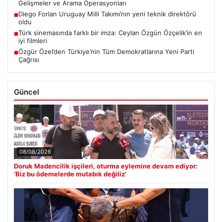
Gelişmeler ve Arama Operasyonları
Diego Forlan Uruguay Milli Takımı’nın yeni teknik direktörü
■
oldu
Türk sinemasında farklı bir imza: Ceylan Özgün Özçelik’in en
■
iyi filmleri
Özgür Özel’den Türkiye’nin Tüm Demokratlarına Yeni Parti
■
Çağrısı
Güncel
08/08/2026
Doruk Madencilik işçileri, oturma eylemine devam ediyor:
‘Biz bu ödemelerde mutabık değiliz’