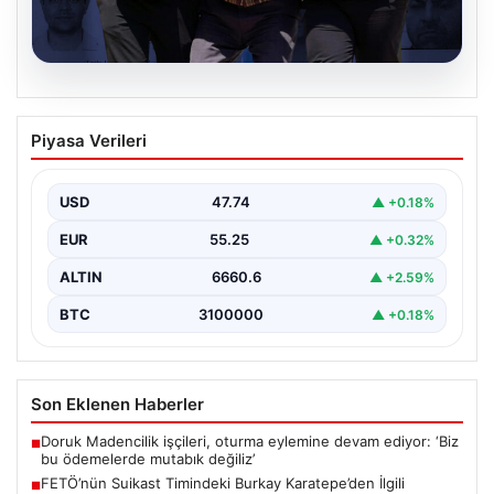
07.08.2026
FETÖ’nün Suikast Timindeki Burkay
Piyasa Verileri
Karatepe’den İlgili Gelişmeler ve Arama
Operasyonları
USD
47.74
▲ +0.18%
15 Temmuz darbe girişimi sırasında Cumhurbaşkanı
Recep Tayyip Erdoğan'a yönelik düzenlenen suikast
EUR
55.25
▲ +0.32%
planında yer…
ALTIN
6660.6
▲ +2.59%
BTC
3100000
▲ +0.18%
Son Eklenen Haberler
Doruk Madencilik işçileri, oturma eylemine devam ediyor: ‘Biz
■
bu ödemelerde mutabık değiliz’
FETÖ’nün Suikast Timindeki Burkay Karatepe’den İlgili
■