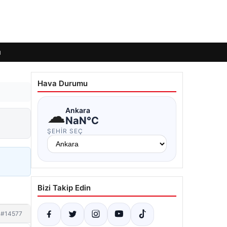
ı
Hava Durumu
☁
Ankara
NaN°C
ŞEHIR SEÇ
Bizi Takip Edin
#14577