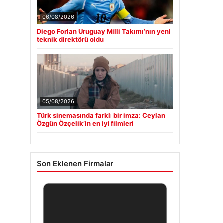
06/08/2026
Diego Forlan Uruguay Milli Takımı’nın yeni
teknik direktörü oldu
05/08/2026
Türk sinemasında farklı bir imza: Ceylan
Özgün Özçelik’in en iyi filmleri
Son Eklenen Firmalar