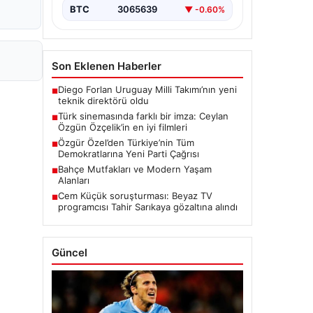
BTC
3065639
▼ -0.60%
Son Eklenen Haberler
Diego Forlan Uruguay Milli Takımı’nın yeni
■
teknik direktörü oldu
Türk sinemasında farklı bir imza: Ceylan
■
Özgün Özçelik’in en iyi filmleri
Özgür Özel’den Türkiye’nin Tüm
■
Demokratlarına Yeni Parti Çağrısı
Bahçe Mutfakları ve Modern Yaşam
■
Alanları
Cem Küçük soruşturması: Beyaz TV
■
programcısı Tahir Sarıkaya gözaltına alındı
Güncel