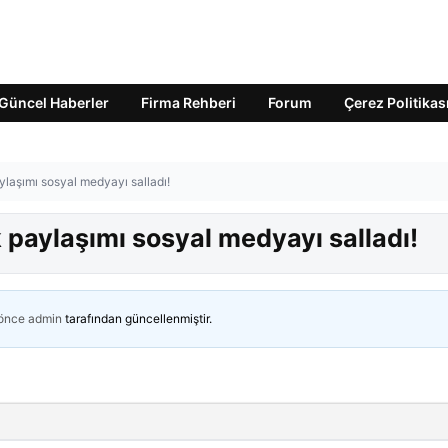
Güncel Haberler
Firma Rehberi
Forum
Çerez Politikas
laşımı sosyal medyayı salladı!
paylaşımı sosyal medyayı salladı!
 önce
admin
tarafından güncellenmiştir.