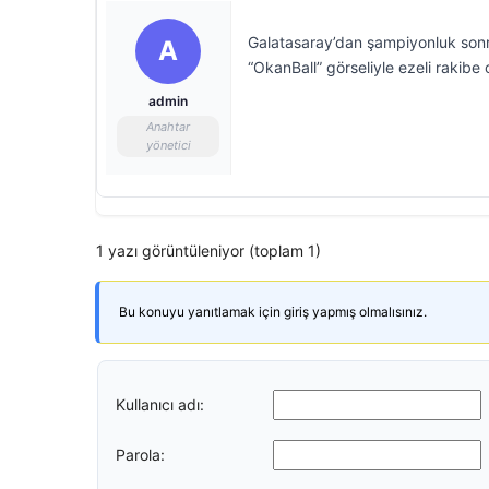
Galatasaray’dan şampiyonluk sonra
A
“OkanBall” görseliyle ezeli rakibe
admin
Anahtar
yönetici
1 yazı görüntüleniyor (toplam 1)
Bu konuyu yanıtlamak için giriş yapmış olmalısınız.
Kullanıcı adı:
Parola: