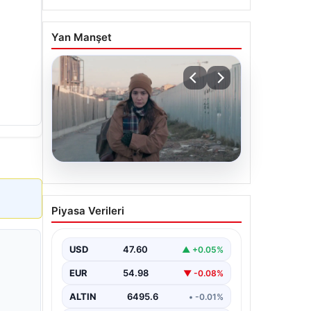
Yan Manşet
05.08.2026
Türk sinemasında farklı bir
Piyasa Verileri
imza: Ceylan Özgün
Özçelik’in en iyi filmleri
USD
47.60
▲ +0.05%
EUR
54.98
▼ -0.08%
ALTIN
6495.6
• -0.01%