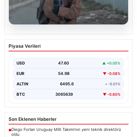
05.08.2026
Türk sinemasında farklı bir imza: Ceylan
Piyasa Verileri
Özgün Özçelik’in en iyi filmleri
USD
47.60
▲ +0.05%
EUR
54.98
▼ -0.08%
ALTIN
6495.6
• -0.01%
BTC
3065639
▼ -0.60%
Son Eklenen Haberler
Diego Forlan Uruguay Milli Takımı’nın yeni teknik direktörü
■
oldu