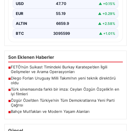
USD
47.70
▲ +0.15%
EUR
55.19
▲ +0.29%
ALTIN
6659.9
▲ +2.58%
BTC
3095599
▲ +1.01%
Son Eklenen Haberler
FETÖ’nün Suikast Timindeki Burkay Karatepe’den İlgili
■
Gelişmeler ve Arama Operasyonları
Diego Forlan Uruguay Milli Takımı’nın yeni teknik direktörü
■
oldu
Türk sinemasında farklı bir imza: Ceylan Özgün Özçelik’in en
■
iyi filmleri
Özgür Özel’den Türkiye’nin Tüm Demokratlarına Yeni Parti
■
Çağrısı
Bahçe Mutfakları ve Modern Yaşam Alanları
■
Güncel