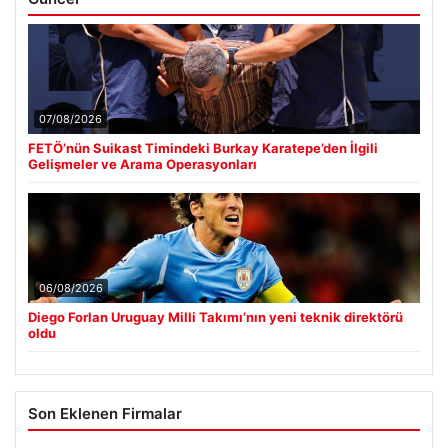
07/08/2026
FETÖ’nün Suikast Timindeki Burkay Karatepe’den İlgili
Gelişmeler ve Arama Operasyonları
06/08/2026
Diego Forlan Uruguay Milli Takımı’nın yeni teknik direktörü
oldu
Son Eklenen Firmalar