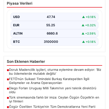
Piyasa Verileri
Karatepe’den İlgili Gelişmeler ve Arama
Operasyonları
USD
47.74
▲ +0.18%
15 Temmuz darbe girişimi sırasında Cumhurbaşkanı
Recep Tayyip Erdoğan'a yönelik düzenlenen suikast
EUR
55.25
▲ +0.32%
planında yer…
ALTIN
6660.6
▲ +2.59%
BTC
3100000
▲ +0.18%
Son Eklenen Haberler
Doruk Madencilik işçileri, oturma eylemine devam ediyor: ‘Biz
■
bu ödemelerde mutabık değiliz’
FETÖ’nün Suikast Timindeki Burkay Karatepe’den İlgili
■
Gelişmeler ve Arama Operasyonları
Diego Forlan Uruguay Milli Takımı’nın yeni teknik direktörü
■
oldu
Türk sinemasında farklı bir imza: Ceylan Özgün Özçelik’in en
■
iyi filmleri
Özgür Özel’den Türkiye’nin Tüm Demokratlarına Yeni Parti
■