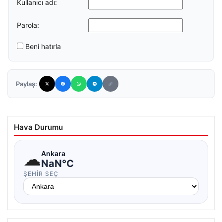
Kullanıcı adı:
Parola:
Beni hatırla
Paylaş:
Hava Durumu
☁
Ankara
NaN°C
ŞEHIR SEÇ