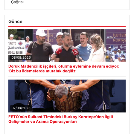
Çağrısı
Güncel
08/08/2026
Doruk Madencilik işçileri, oturma eylemine devam ediyor:
‘Biz bu ödemelerde mutabık değiliz’
07/08/2026
FETÖ’nün Suikast Timindeki Burkay Karatepe’den İlgili
Gelişmeler ve Arama Operasyonları