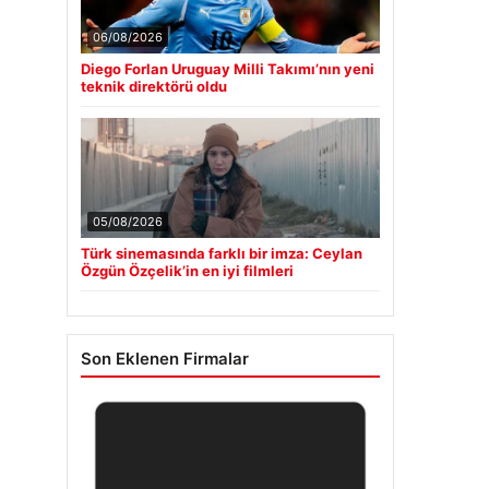
06/08/2026
Diego Forlan Uruguay Milli Takımı’nın yeni
teknik direktörü oldu
05/08/2026
Türk sinemasında farklı bir imza: Ceylan
Özgün Özçelik’in en iyi filmleri
Son Eklenen Firmalar