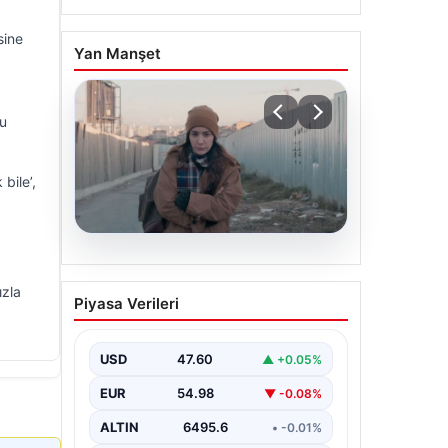
sine
Yan Manşet
nu
bile’,
05.08.2026
Türk sinemasında farklı bir
ızla
Piyasa Verileri
imza: Ceylan Özgün
Özçelik’in en iyi filmleri
USD
47.60
▲ +0.05%
EUR
54.98
▼ -0.08%
ALTIN
6495.6
• -0.01%