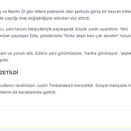
 ve Benim Ol gibi dillere pelesenk olan şarkıyla geniş bir hayran kitle
de yaptığı imaj değişikliğiyle adından söz ettirdi.
cı, yeni tarzını takipçileriyle paylaşarak büyük yankı uyandırdı. Yeni
an paylaşan Edis, gönderisine “Nolur alışın ben çok sevdim” notu
i ve yorum aldı. Edis’in yeni görüntüsüne; ‘harika görünüyor’, ‘alıştık 
ıldı.
ZETİLDİ
ok kullanıcı tarafından Justin Timberlake’e benzetildi. Sosyal medyada h
mlarını da beraberinde getirdi.