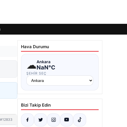
ı
Hava Durumu
☁
Ankara
NaN°C
ŞEHIR SEÇ
Bizi Takip Edin
#12833