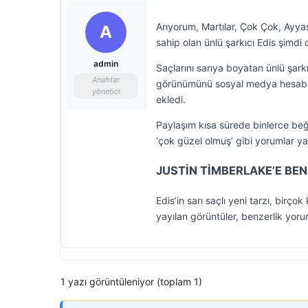
Arıyorum, Martılar, Çok Çok, Ayyaş
A
sahip olan ünlü şarkıcı Edis şimdi 
admin
Saçlarını sarıya boyatan ünlü şarkı
Anahtar
görünümünü sosyal medya hesabınd
yönetici
ekledi.
Paylaşım kısa sürede binlerce beğen
‘çok güzel olmuş’ gibi yorumlar yap
JUSTİN TİMBERLAKE’E BEN
Edis’in sarı saçlı yeni tarzı, birç
yayılan görüntüler, benzerlik yoru
1 yazı görüntüleniyor (toplam 1)