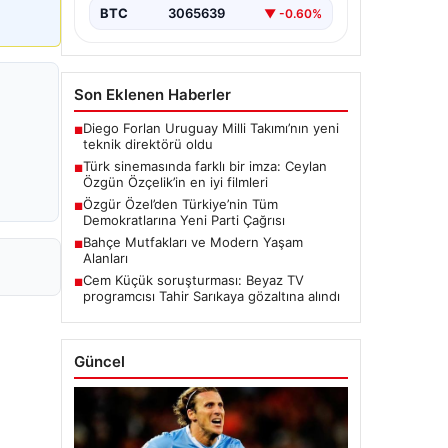
BTC
3065639
▼ -0.60%
Son Eklenen Haberler
Diego Forlan Uruguay Milli Takımı’nın yeni
■
teknik direktörü oldu
Türk sinemasında farklı bir imza: Ceylan
■
Özgün Özçelik’in en iyi filmleri
Özgür Özel’den Türkiye’nin Tüm
■
Demokratlarına Yeni Parti Çağrısı
Bahçe Mutfakları ve Modern Yaşam
■
Alanları
Cem Küçük soruşturması: Beyaz TV
■
programcısı Tahir Sarıkaya gözaltına alındı
Güncel