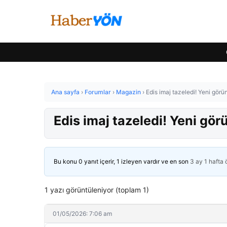
Ana sayfa
›
Forumlar
›
Magazin
›
Edis imaj tazeledi! Yeni görü
Edis imaj tazeledi! Yeni gö
Bu konu 0 yanıt içerir, 1 izleyen vardır ve en son
3 ay 1 hafta
1 yazı görüntüleniyor (toplam 1)
01/05/2026: 7:06 am