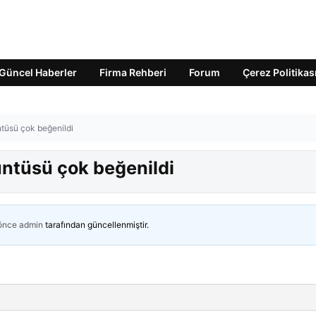
Güncel Haberler
Firma Rehberi
Forum
Çerez Politikas
ntüsü çok beğenildi
rüntüsü çok beğenildi
 önce
admin
tarafından güncellenmiştir.