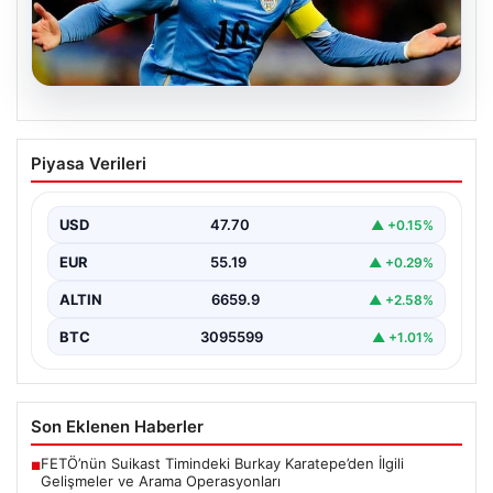
06.08.2026
Diego Forlan Uruguay Milli Takımı’nın
Piyasa Verileri
yeni teknik direktörü oldu
USD
47.70
▲ +0.15%
EUR
55.19
▲ +0.29%
ALTIN
6659.9
▲ +2.58%
BTC
3095599
▲ +1.01%
Son Eklenen Haberler
FETÖ’nün Suikast Timindeki Burkay Karatepe’den İlgili
■
Gelişmeler ve Arama Operasyonları