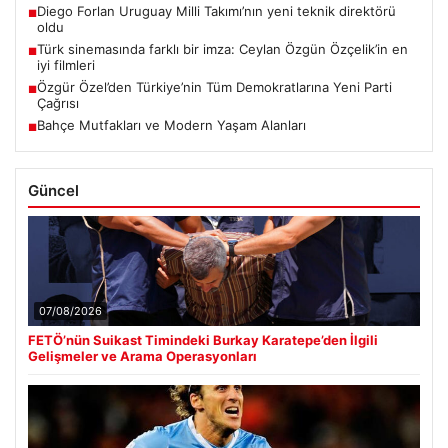
Diego Forlan Uruguay Milli Takımı’nın yeni teknik direktörü
■
oldu
Türk sinemasında farklı bir imza: Ceylan Özgün Özçelik’in en
■
iyi filmleri
Özgür Özel’den Türkiye’nin Tüm Demokratlarına Yeni Parti
■
Çağrısı
Bahçe Mutfakları ve Modern Yaşam Alanları
■
Güncel
07/08/2026
FETÖ’nün Suikast Timindeki Burkay Karatepe’den İlgili
Gelişmeler ve Arama Operasyonları